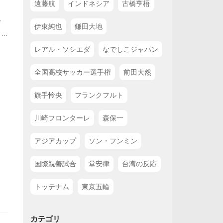
遠藤航
インドネシア
古橋亨梧
チ
伊東純也
鎌田大地
この
し
レアル・ソシエダ
なでしこジャパン
全国高校サッカー選手権
前田大然
旗手怜央
フランクフルト
川崎フロンターレ
森保一
アジアカップ
ソン・フンミン
国際親善試合
堂安律
台湾の反応
トッテナム
東京五輪
カテゴリ