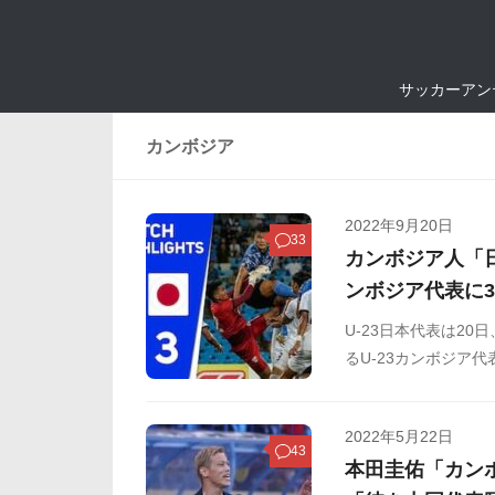
サッカーアン
カンボジア
2022年9月20日
33
カンボジア人「日
ンボジア代表に3
U-23日本代表は2
るU-23カンボジア
に3-1で勝利しまし
2022年5月22日
43
本田圭佑「カン