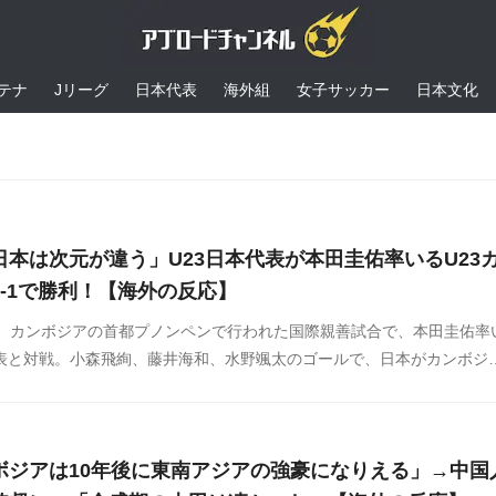
テナ
Jリーグ
日本代表
海外組
女子サッカー
日本文化
本は次元が違う」U23日本代表が本田圭佑率いるU23
-1で勝利！【海外の反応】
0日、カンボジアの首都プノンペンで行われた国際親善試合で、本田圭佑率
代表と対戦。小森飛絢、藤井海和、水野颯太のゴールで、日本がカンボジ
た。海外の反応をSNSや掲示板などからまとめましたのでご覧ください。
ボジアは10年後に東南アジアの強豪になりえる」→中国