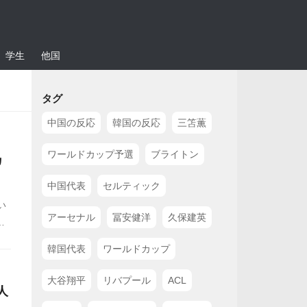
学生
他国
タグ
中国の反応
韓国の反応
三笘薫
ワールドカップ予選
ブライトン
カ
中国代表
セルティック
い
アーセナル
冨安健洋
久保建英
ア
韓国代表
ワールドカップ
大谷翔平
リバプール
ACL
人