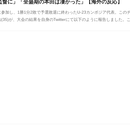
監督に」「全盛期の本田は凄かった」【海外の反応】
参加し、1勝1分2敗で予選敗退に終わったU-23カンボジア代表。この
35)が、大会の結果を自身のTwitterにて以下のように報告しました。
上で話題になっています。中国の反応をSNSや掲示板などからまとめま
。