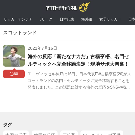
サッカーアンテナ
Jリーグ
日本代表
海外組
女子サッカー
日
スコットランド
2021年7月16日
海外の反応「新たなナカだ」古橋亨梧、名門セ
ルティックへ完全移籍決定！現地サポ大興奮！
60
J1・ヴィッセル神戸は16日、日本代表FW古橋亨梧(26)がス
コットランドの名門・セルティックに完全移籍することを
発表しました。この話題に対する海外の反応をSNSや掲示
板などからまとめましたのでご覧ください。
タグ