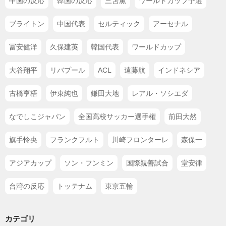
中国の反応
韓国の反応
三笘薫
ワールドカップ予選
ブライトン
中国代表
セルティック
アーセナル
冨安健洋
久保建英
韓国代表
ワールドカップ
大谷翔平
リバプール
ACL
遠藤航
インドネシア
古橋亨梧
伊東純也
鎌田大地
レアル・ソシエダ
なでしこジャパン
全国高校サッカー選手権
前田大然
旗手怜央
フランクフルト
川崎フロンターレ
森保一
アジアカップ
ソン・フンミン
国際親善試合
堂安律
台湾の反応
トッテナム
東京五輪
カテゴリ