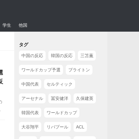
学生
他国
タグ
中国の反応
韓国の反応
三笘薫
ワールドカップ予選
ブライトン
選
反
中国代表
セルティック
アーセナル
冨安健洋
久保建英
の
し
韓国代表
ワールドカップ
た
掲
大谷翔平
リバプール
ACL