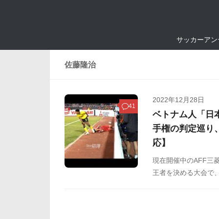
サッカーアン
佐藤隆治
2022年12月28日
41
ベトナム人「日
手権の判定巡り
応】
現在開催中のAFF三
王者を決める大会で
た。そんななか、12
日本人、佐藤隆治主
示板などからまとめ