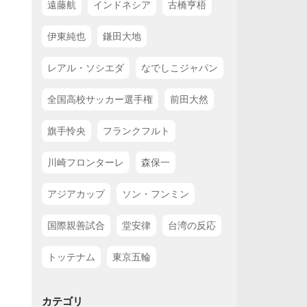
遠藤航
インドネシア
古橋亨梧
伊東純也
鎌田大地
レアル・ソシエダ
なでしこジャパン
全国高校サッカー選手権
前田大然
旗手怜央
フランクフルト
川崎フロンターレ
森保一
アジアカップ
ソン・フンミン
国際親善試合
堂安律
台湾の反応
トッテナム
東京五輪
カテゴリ