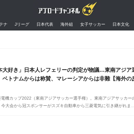
テナ
Jリーグ
日本代表
海外組
女子サッカー
日本文化
本大好き」日本人レフェリーの判定が物議…東南アジア
、ベトナムからは称賛、マレーシアからは非難【海外の
菱電機カップ2022（東南アジアサッカー選手権）。東南アジアサッカー
、今大会から冠スポンサーがスズキ自動車から三菱電気に引き継がれま
月27日に行われた同大会のベトナム対マレーシア戦でレフェリーを務め
審の判定が物議を醸しています。この話題に対する海外の反応をSNSや
ましたのでご覧ください。