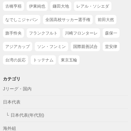
古橋亨梧
伊東純也
鎌田大地
レアル・ソシエダ
なでしこジャパン
全国高校サッカー選手権
前田大然
旗手怜央
フランクフルト
川崎フロンターレ
森保一
アジアカップ
ソン・フンミン
国際親善試合
堂安律
台湾の反応
トッテナム
東京五輪
カテゴリ
Jリーグ・国内
日本代表
日本代表(年代別)
海外組