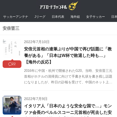
サッカーアンテナ
Jリーグ
日本代表
海外組
女子サッカー
日
安倍晋三
2022年7月10日
安倍元首相の達筆ぶりが中国で再び話題に「教
養がある」「日本はW杯で敗退した時も…」
【海外の反応】
22
2016年に中国・杭州で開催されたG20。当時、安倍晋三元
首相がホテルの清掃員に向けて手書き礼状を書き残し話題
になりましたが、昨日の訃報を受けて、中国のネット上で
再び話題になっています。中国の反応をSNSや掲示板など
からまとめましたのでご覧ください。
2022年7月9日
イタリア人「日本のような安全な国で…」モン
ツァ会長のベルルスコーニ元首相が死去した安