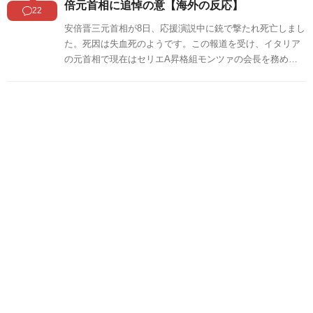
倍元首相に追悼の意【海外の反応】
22
安倍晋三元首相が8日、応援演説中に銃で撃たれ死亡しまし
た。死因は失血死のようです。この報道を受け、イタリア
の元首相で現在はセリエA昇格組モンツァの会長を務める
ベルルスコーニが以下のように追悼の意を表しています。
安倍元首相の死去に対するイタリアの反応をSNSや掲示板
などからまとめましたのでご覧ください。