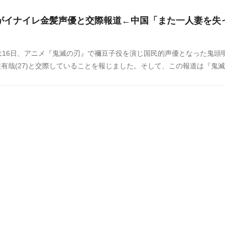
がイナイレ金髪声優と交際報道←中国「また一人妻を失
は16日、アニメ『鬼滅の刃』で禰豆子役を演じ国民的声優となった鬼頭
保住有哉(27)と交際していることを報じました。そして、この報道は『鬼
在している中国でも話題に。中国でも人気のある同作品の美人声優とい
ネット上にはショックを隠しきれないファンの声が多数あがっていまし
る中国の反応をSNSや掲示板などからまとめましたのでご覧ください。