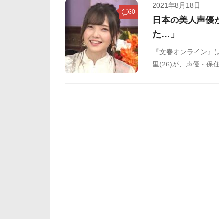
2021年8月18日
30
日本の美人声優
た…」
『文春オンライン』
里(26)が、声優・
刃』ファンが多数存
こともあり、中国の
た。この話題に対す