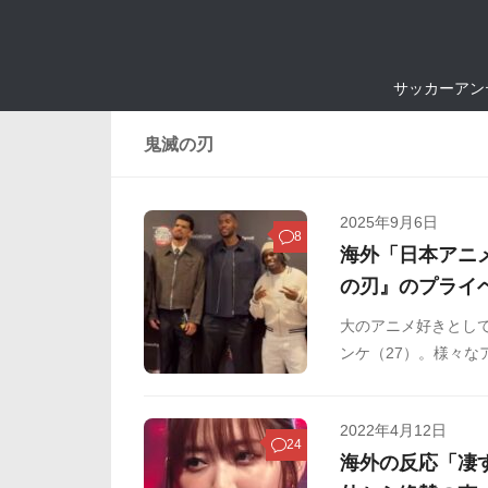
サッカーアン
鬼滅の刃
2025年9月6日
8
海外「日本アニ
の刃』のプライ
大のアニメ好きとし
ンケ（27）。様々
アニメファンとして
ベート試写会を開催
2022年4月12日
24
海外の反応「凄