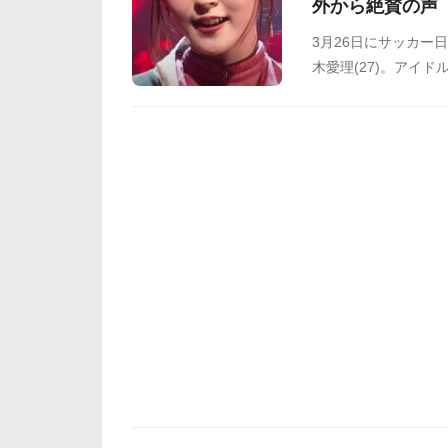
外から絶賛の声
3月26日にサッカー
木愛理(27)。アイ
道館公演を成功させ
郭編』のオープニン
ます。海外の反応を