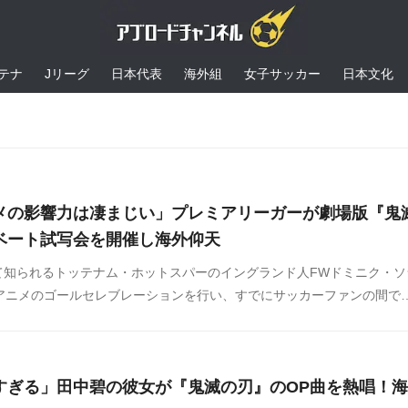
テナ
Jリーグ
日本代表
海外組
女子サッカー
日本文化
メの影響力は凄まじい」プレミアリーガーが劇場版『鬼
ベート試写会を開催し海外仰天
て知られるトッテナム・ホットスパーのイングランド人FWドミニク・ソ
なアニメのゴールセレブレーションを行い、すでにサッカーファンの間で
有名な彼が日本で上映中の映画『劇場版「鬼滅の刃」無限城編』のプラ
し、海外で話題になっています。
すぎる」田中碧の彼女が『鬼滅の刃』のOP曲を熱唱！海