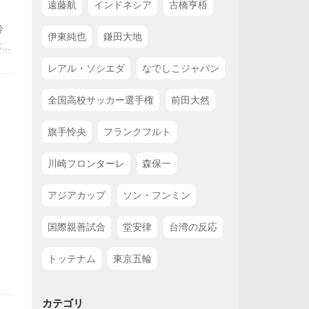
遠藤航
インドネシア
古橋亨梧
鈴
伊東純也
鎌田大地
本武
遊
レアル・ソシエダ
なでしこジャパン
い
全国高校サッカー選手権
前田大然
旗手怜央
フランクフルト
川崎フロンターレ
森保一
アジアカップ
ソン・フンミン
国際親善試合
堂安律
台湾の反応
トッテナム
東京五輪
カテゴリ