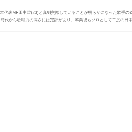
日本代表MF田中碧(23)と真剣交際していることが明らかになった歌手の
ドル時代から歌唱力の高さには定評があり、卒業後もソロとして二度の日
るほどの人気を誇っています。その鈴木愛理がテレビアニメ『鬼滅の刃 
グテーマ『残響散歌』をカバーし、圧巻の歌声が海外でも話題になって
コメント欄などからまとめましたのでご覧ください。