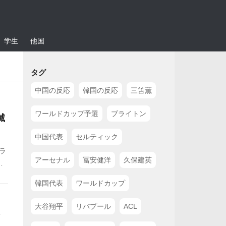
学生
他国
タグ
中国の反応
韓国の反応
三笘薫
ワールドカップ予選
ブライトン
滅
中国代表
セルティック
ラ
アーセナル
冨安健洋
久保建英
も
イ
韓国代表
ワールドカップ
大谷翔平
リバプール
ACL