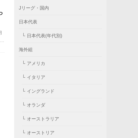
Jリーグ・国内
っ
日本代表
明
日本代表(年代別)
滅の
う
海外組
アメリカ
イタリア
イングランド
オランダ
オーストラリア
オーストリア