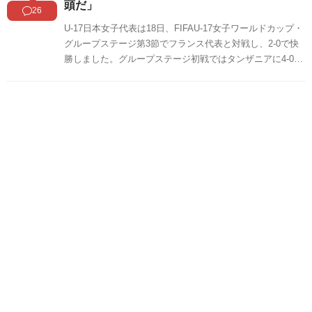
頭だ」
26
U-17日本女子代表は18日、FIFAU-17女子ワールドカップ・
グループステージ第3節でフランス代表と対戦し、2-0で快
勝しました。グループステージ初戦ではタンザニアに4-0、
第2戦でもカナダに4-0で勝利したリトルなでしこは、3戦全
勝、10得点無失点でグループステージを突破しました。圧
倒的なパフォーマンスでフランスを撃破しグループステー
ジを突破したリトルなでしこに対する海外の反応をSNSや
掲示板などからまとめましたのでご覧ください。