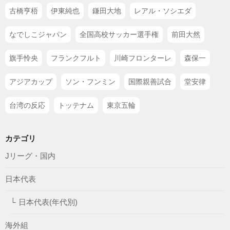
古橋亨梧
伊東純也
鎌田大地
レアル・ソシエダ
なでしこジャパン
全国高校サッカー選手権
前田大然
旗手怜央
フランクフルト
川崎フロンターレ
森保一
アジアカップ
ソン・フンミン
国際親善試合
堂安律
台湾の反応
トッテナム
東京五輪
カテゴリ
Jリーグ・国内
日本代表
日本代表(年代別)
海外組