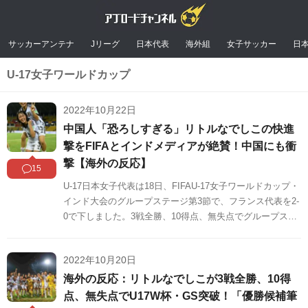
サッカーアンテナ
Jリーグ
日本代表
海外組
女子サッカー
日
U-17女子ワールドカップ
2022年10月22日
中国人「恐ろしすぎる」リトルなでしこの快進
撃をFIFAとインドメディアが絶賛！中国にも衝
撃【海外の反応】
15
U-17日本女子代表は18日、FIFAU-17女子ワールドカップ・
インド大会のグループステージ第3節で、フランス代表を2-
0で下しました。3戦全勝、10得点、無失点でグループステ
ージを突破したリトルなでしこの圧倒的な強さは中国のネ
ット上でも話題になっています。中国の反応をSNSや掲示
2022年10月20日
板などからまとめましたのでご覧ください。
海外の反応：リトルなでしこが3戦全勝、10得
点、無失点でU17W杯・GS突破！「優勝候補筆