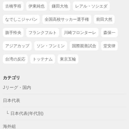
古橋亨梧
伊東純也
鎌田大地
レアル・ソシエダ
なでしこジャパン
全国高校サッカー選手権
前田大然
旗手怜央
フランクフルト
川崎フロンターレ
森保一
アジアカップ
ソン・フンミン
国際親善試合
堂安律
台湾の反応
トッテナム
東京五輪
カテゴリ
Jリーグ・国内
日本代表
日本代表(年代別)
海外組