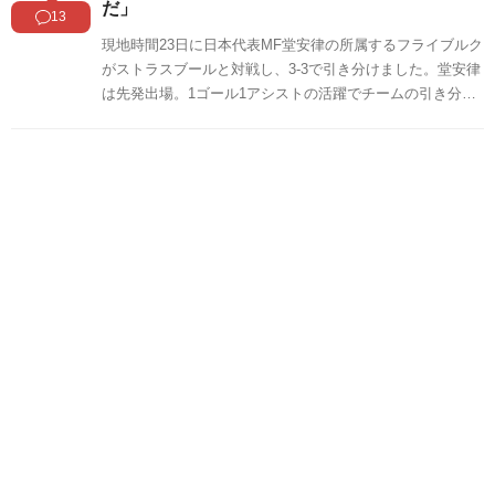
だ」
13
現地時間23日に日本代表MF堂安律の所属するフライブルク
がストラスブールと対戦し、3-3で引き分けました。堂安律
は先発出場。1ゴール1アシストの活躍でチームの引き分け
に貢献しています。海外の反応をSNSや掲示板などからま
とめましたのでご覧ください。