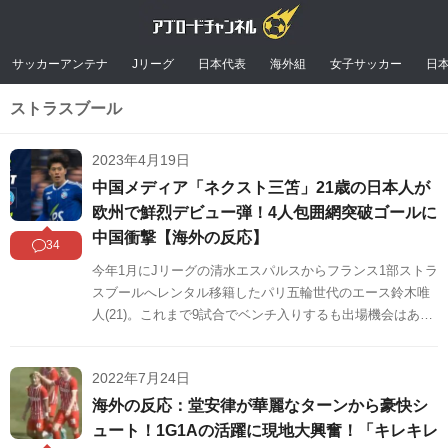
サッカーアンテナ
Jリーグ
日本代表
海外組
女子サッカー
日
ストラスブール
2023年4月19日
中国メディア「ネクスト三笘」21歳の日本人が
欧州で鮮烈デビュー弾！4人包囲網突破ゴールに
中国衝撃【海外の反応】
34
今年1月にJリーグの清水エスパルスからフランス1部ストラ
スブールへレンタル移籍したパリ五輪世代のエース鈴木唯
人(21)。これまで9試合でベンチ入りするも出場機会はあり
ませんでした。そんな鈴木が現地時間4月16日に行われたリ
ーグ・アン第31節アジャクシオ戦で75分から途中出場し、
2022年7月24日
待望のリーグ・アンデビュー。すると、ストラスブールの2
-1のリードで迎えた86分に4人の包囲網を突破するスーパー
海外の反応：堂安律が華麗なターンから豪快シ
ゴールを決め、勝利に貢献しました。
ュート！1G1Aの活躍に現地大興奮！「キレキレ