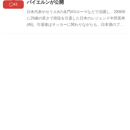
バイエルンが公開
43
日本代表やセリエAの名門ASローマなどで活躍し、2006年
に29歳の若さで現役を引退した日本のレジェンド中田英寿
(46)。引退後はサッカーに関わりながらも、日本酒のプロ
ジェクトを立ち上げるなど、様々な分野で活躍していま
す。そんな中田が26日、日本で行われたバイエルン・ミュ
ンヘン対マンチェスター・シティの親善試合を観戦したよ
うで、試合後にバイエルン公式SNSがドイツ代表FWセルジ
ュ・ニャブリ(28)との2ショットを公開。海外で反響を呼ん
でいます。