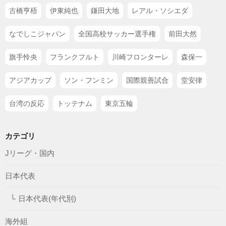
古橋亨梧
伊東純也
鎌田大地
レアル・ソシエダ
なでしこジャパン
全国高校サッカー選手権
前田大然
旗手怜央
フランクフルト
川崎フロンターレ
森保一
アジアカップ
ソン・フンミン
国際親善試合
堂安律
台湾の反応
トッテナム
東京五輪
カテゴリ
Jリーグ・国内
日本代表
日本代表(年代別)
海外組