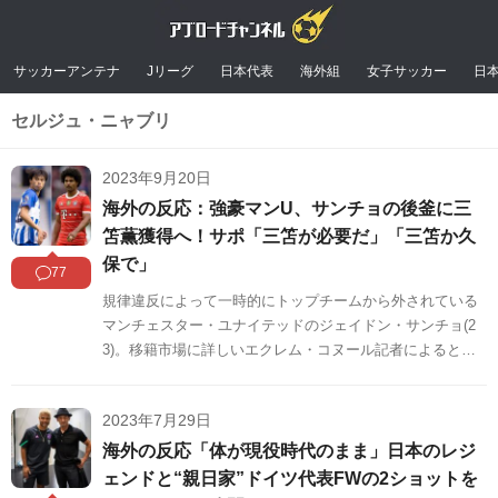
サッカーアンテナ
Jリーグ
日本代表
海外組
女子サッカー
日
セルジュ・ニャブリ
2023年9月20日
海外の反応：強豪マンU、サンチョの後釜に三
笘薫獲得へ！サポ「三笘が必要だ」「三笘か久
保で」
77
規律違反によって一時的にトップチームから外されている
マンチェスター・ユナイテッドのジェイドン・サンチョ(2
3)。移籍市場に詳しいエクレム・コヌール記者によると、
そんなサンチョの後釜として、ブライトンの三笘薫(26)と
バイエルンのセルジュ・ニャブリ(28)の名前が挙がってい
2023年7月29日
るようです。海外の反応をSNSや掲示板などからまとめま
したのでご覧ください。
海外の反応「体が現役時代のまま」日本のレジ
ェンドと“親日家”ドイツ代表FWの2ショットを