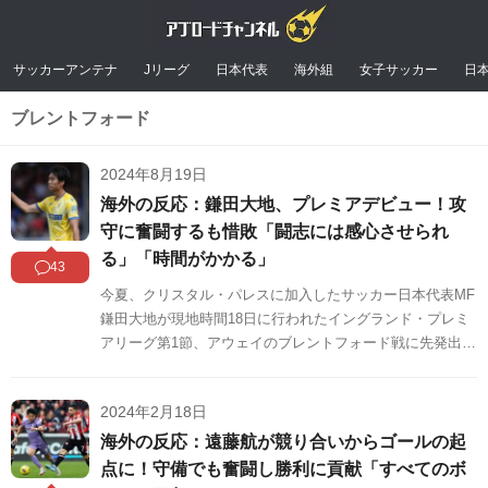
サッカーアンテナ
Jリーグ
日本代表
海外組
女子サッカー
日
ブレントフォード
2024年8月19日
海外の反応：鎌田大地、プレミアデビュー！攻
守に奮闘するも惜敗「闘志には感心させられ
る」「時間がかかる」
43
今夏、クリスタル・パレスに加入したサッカー日本代表MF
鎌田大地が現地時間18日に行われたイングランド・プレミ
アリーグ第1節、アウェイのブレントフォード戦に先発出
場。鎌田のブレントフォード戦のプレーに対する海外の反
応をSNSや掲示板などからまとめましたのでご覧くださ
2024年2月18日
い。
海外の反応：遠藤航が競り合いからゴールの起
点に！守備でも奮闘し勝利に貢献「すべてのボ