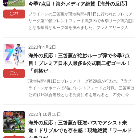
今季7点目！海外メディア絶賛【海外の反応】
27
ブライトンの三笘薫が現地時間4月1日に行われたプレミア
リーグ第29節ブレントフォード戦(3-3)で今季リーグ戦7点目
となる華麗なループ弾を決めました。プレミアリーグ人気
が高い中国でも三笘のゴールは話題になっています。
2023年4月2日
海外の反応：三笘薫が絶妙ループ弾で今季7点
目！プレミア日本人最多&公式戦二桁ゴール！
「別格だ」
55
現地時間4月1日にプレミアリーグ第29節が行われ、7位ブ
ライトンがホームで8位ブレントフォードと対戦。三笘薫は
公式戦16試合連続となる先発に名を連ねると、21分に今季
リーグ戦7点目となる絶妙なループシュートを決めました。
プレミアリーグでの日本人シーズン最多得点記録を更新し
2022年10月15日
ています。
海外の反応：三笘薫が圧巻パスでアシスト未
遂！ドリブルでも存在感！現地絶賛「ワールド