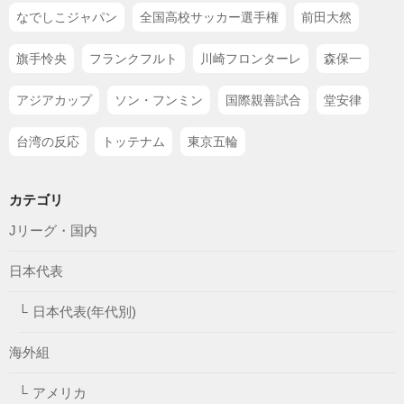
なでしこジャパン
全国高校サッカー選手権
前田大然
旗手怜央
フランクフルト
川崎フロンターレ
森保一
アジアカップ
ソン・フンミン
国際親善試合
堂安律
台湾の反応
トッテナム
東京五輪
カテゴリ
Jリーグ・国内
日本代表
日本代表(年代別)
海外組
アメリカ