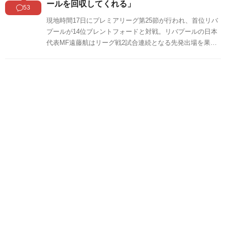
ールを回収してくれる」
53
現地時間17日にプレミアリーグ第25節が行われ、首位リバ
プールが14位ブレントフォードと対戦。リバプールの日本
代表MF遠藤航はリーグ戦2試合連続となる先発出場を果た
しました。遠藤のブレントフォード戦のプレーに対する海
外の反応をSNSや掲示板などからまとめましたのでご覧く
ださい。