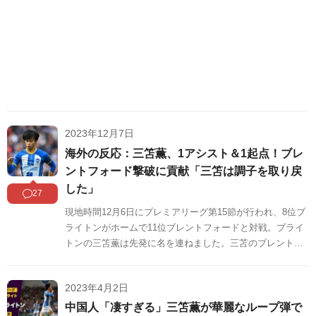
2023年12月7日
海外の反応：三笘薫、1アシスト＆1起点！ブレ
ントフォード撃破に貢献「三笘は調子を取り戻
した」
27
現地時間12月6日にプレミアリーグ第15節が行われ、8位ブ
ライトンがホームで11位ブレントフォードと対戦。ブライ
トンの三笘薫は先発に名を連ねました。三苫のブレントフ
ォード戦のプレーに対する海外の反応をSNSや掲示板など
からまとめましたのでご覧ください。
2023年4月2日
中国人「凄すぎる」三笘薫が華麗なループ弾で