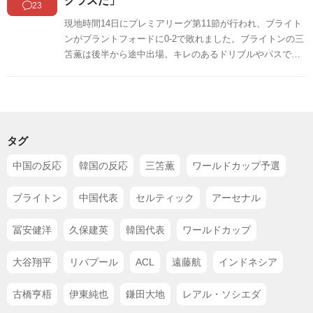
クラスだ」
23
現地時間14日にプレミアリーグ第11節が行われ、ブライト
ンがブラントフォードに0-2で敗れました。ブライトンの三
笘薫は後半から途中出場。キレのあるドリブルやパスでチ
ャンスを演出し、現地からは絶賛の声が多数上がっていま
す。海外の反応をSNSや掲示板などからまとめましたので
ご覧ください。
タグ
中国の反応
韓国の反応
三笘薫
ワールドカップ予選
ブライトン
中国代表
セルティック
アーセナル
冨安健洋
久保建英
韓国代表
ワールドカップ
大谷翔平
リバプール
ACL
遠藤航
インドネシア
古橋亨梧
伊東純也
鎌田大地
レアル・ソシエダ