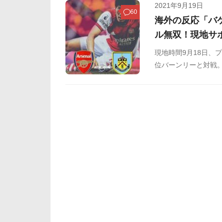
2021年9月19日
60
海外の反応「バ
ル無双！現地サ
現地時間9月18日、
位バーンリーと対戦
勝を飾りたいアーセ
そのままバーンリーの
ジや強固な守備でチ
板などからまとめま