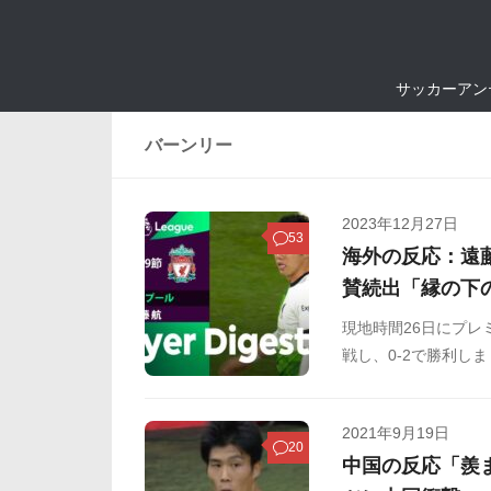
サッカーアン
バーンリー
2023年12月27日
53
海外の反応：遠
賛続出「縁の下
現地時間26日にプレ
戦し、0-2で勝利し
奪取でジョタの復帰
遠藤のバーンリー戦
2021年9月19日
覧ください。
20
中国の反応「羨