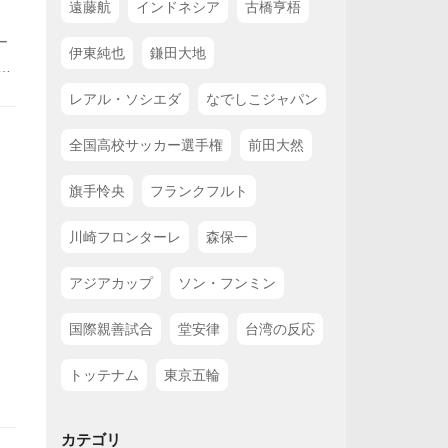
遠藤航
インドネシア
古橋亨梧
ー
伊東純也
鎌田大地
局
シ
レアル・ソシエダ
なでしこジャパン
節
サイ
全国高校サッカー選手権
前田大然
は
旗手怜央
フランクフルト
の
川崎フロンターレ
森保一
アジアカップ
ソン・フンミン
国際親善試合
堂安律
台湾の反応
トッテナム
東京五輪
カテゴリ