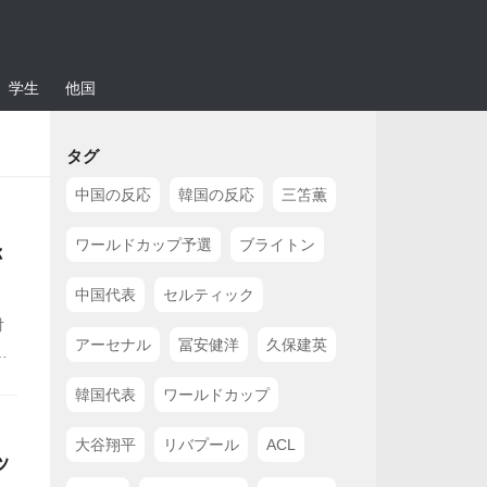
学生
他国
タグ
中国の反応
韓国の反応
三笘薫
ワールドカップ予選
ブライトン
称
中国代表
セルティック
対
アーセナル
冨安健洋
久保建英
ル
。
韓国代表
ワールドカップ
ご
大谷翔平
リバプール
ACL
ッ