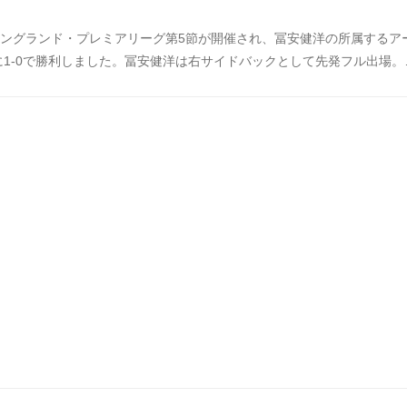
イングランド・プレミアリーグ第5節が開催され、冨安健洋の所属するア
1-0で勝利しました。冨安健洋は右サイドバックとして先発フル出場。
チェンジや、体躯を生かした空中戦で、攻守に渡って躍動し、クリーン
。そして、中国でも冨安の活躍は話題になっています。「冨安健洋の今
勝利数100%、タッチ数79回で最多」と題した記事が中国のポータル
れ、冨安のこの日のスタッツを紹介すると、中国のサッカーファンから
数寄せられていました。中国の反応をコメント欄などからまとめました