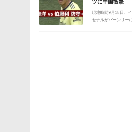
ツに中国衝撃
現地時間9月18日、
セナルがバーンリーに
面を打開するサイド
ートに貢献しました
のスタッツ：デュエル
ト『網易』に掲載さ
称賛や羨望の声が多
でご覧ください。