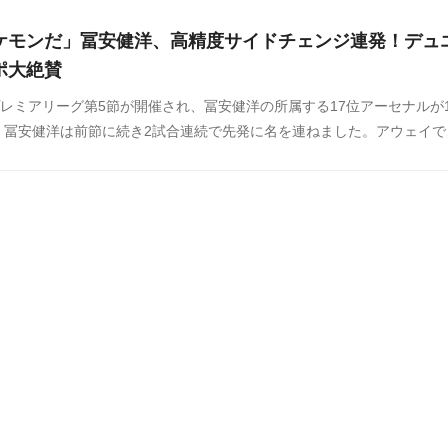
ケモンだ」冨安健洋、高精度サイドチェンジ連発！デュ
ポ大絶賛
プレミアリーグ第5節が開催され、冨安健洋の所属する17位アーセナルが1
。冨安健洋は前節に続き2試合連続で先発に名を連ねました。アウェイで
ナルは、前半30分にウーデゴールのスーパーフリーキックで先制すると
猛攻を耐えしのぎ1-0で勝利しました。。冨安は精度の高いサイドチェ
ームに貢献しています。この試合の冨安に対する海外の反応をSNSや掲
したのでご覧ください。