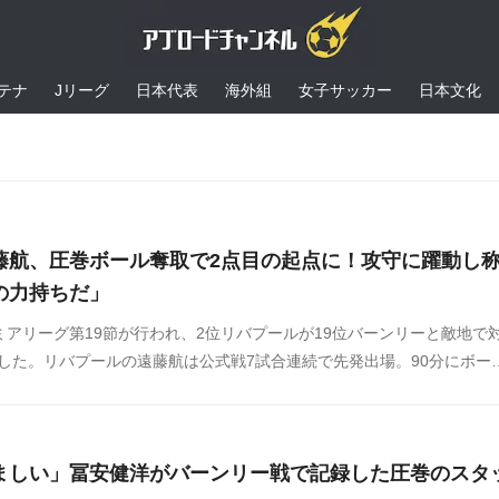
テナ
Jリーグ
日本代表
海外組
女子サッカー
日本文化
藤航、圧巻ボール奪取で2点目の起点に！攻守に躍動し
の力持ちだ」
ミアリーグ第19節が行われ、2位リバプールが19位バーンリーと敵地で
ました。リバプールの遠藤航は公式戦7試合連続で先発出場。90分にボー
弾となるダメ押しゴールの起点となり、現地では称賛が続出しています
のプレーに対する海外の反応をSNSや掲示板などからまとめましたので
ましい」冨安健洋がバーンリー戦で記録した圧巻のスタ