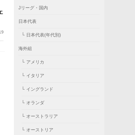
Jリーグ・国内
エ
日本代表
9
日本代表(年代別)
連
、
海外組
ン
アメリカ
示
イタリア
イングランド
オランダ
オーストラリア
オーストリア