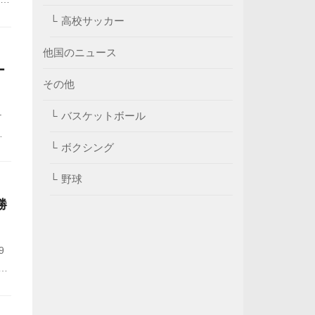
示
高校サッカー
他国のニュース
ー
その他
バスケットボール
ナ
対
ボクシング
野球
勝
9
貢
で