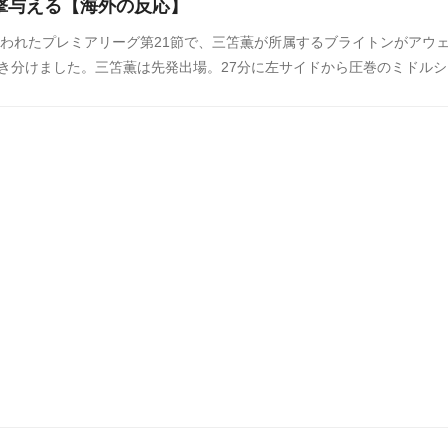
撃与える【海外の反応】
行われたプレミアリーグ第21節で、三笘薫が所属するブライトンがアウ
引き分けました。三笘薫は先発出場。27分に左サイドから圧巻のミドルシ
公式戦得点数を「5」に伸ばしました。そして、中国のネット上でも三笘
は大きな話題になっています。三笘のゴールに対する中国の反応をSNS
めましたのでご覧ください。