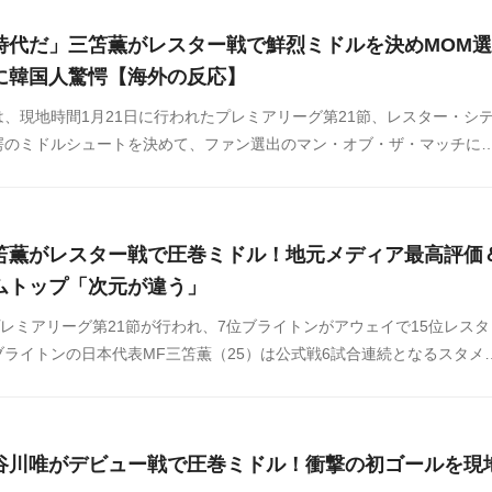
時代だ」三笘薫がレスター戦で鮮烈ミドルを決めMOM選
に韓国人驚愕【海外の反応】
、現地時間1月21日に行われたプレミアリーグ第21節、レスター・シ
愕のミドルシュートを決めて、ファン選出のマン・オブ・ザ・マッチに
ルは韓国のネット上でも話題になっています。三笘のゴールに対する韓
板などからまとめましたのでご覧ください。
笘薫がレスター戦で圧巻ミドル！地元メディア最高評価
ムトップ「次元が違う」
プレミアリーグ第21節が行われ、7位ブライトンがアウェイで15位レスタ
ライトンの日本代表MF三笘薫（25）は公式戦6試合連続となるスタメ
季の公式戦で17試合4ゴール2アシストを記録し、好調ブライトンの躍
の活躍に期待がかかります。立ち上がりからボールを支配したブライト
7分、左サイドでボールを受けた三笘薫がカットインして対峙したベルギー
谷川唯がデビュー戦で圧巻ミドル！衝撃の初ゴールを現
を振り切り、右足を一閃。ボールはゴール右上隅に吸い込まれ、先制に成
季リーグ戦4点目となっています。