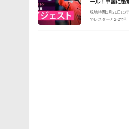
ール！中国に衝
現地時間1月21日に
でレスターと2-2で
ートを決め、今季の
レスター戦のゴール
掲示板などからまと