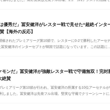
大きく貢献しています。この試合の南野に対する中国の反応をSNSや掲
したのでご覧ください。
Fは優秀だ」冨安健洋がレスター戦で見せた“超絶インタ
称賛【海外の反応】
に開催されたプレミアリーグ第10節で、レスターに0-2で勝利したアーセ
た冨安健洋のインターセプトが韓国で話題になっています。この話題に
Sや掲示板などからまとめましたのでご覧ください。
ケモンだ」冨安健洋が強敵レスター戦で守備無双！完封
大絶賛
にプレミアリーグ第10節が行われ、冨安健洋の所属する10位アーセナルが
勝利しました。冨安健洋は先発フル出場。堅実な守備でクリーンシートに
試合の冨安に対する海外の反応をSNSや掲示板などからまとめましたの