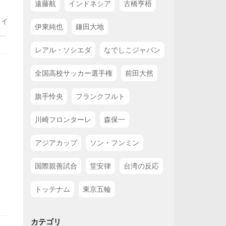
遠藤航
インドネシア
古橋亨梧
ェイ
伊東純也
鎌田大地
ュ
の
レアル・ソシエダ
なでしこジャパン
や
全国高校サッカー選手権
前田大然
旗手怜央
フランクフルト
川崎フロンターレ
森保一
アジアカップ
ソン・フンミン
国際親善試合
堂安律
台湾の反応
トッテナム
東京五輪
カテゴリ