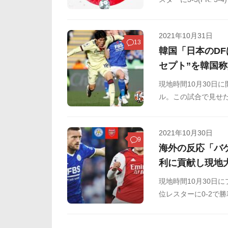
ームの準決勝進出に
板などからまとめま
2021年10月31日
13
韓国「日本のD
セプト”を韓国
現地時間10月30日
ル。この試合で見せ
する韓国の反応をSN
2021年10月30日
9
海外の反応「バ
利に貢献し現地
現地時間10月30日
位レスターに0-2で
献しています。この
ご覧ください。