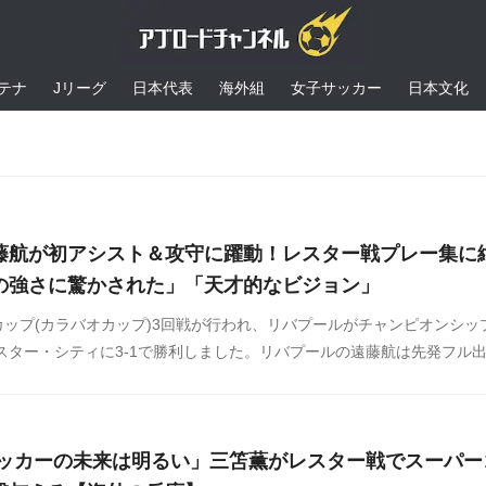
テナ
Jリーグ
日本代表
海外組
女子サッカー
日本文化
藤航が初アシスト＆攻守に躍動！レスター戦プレー集に
の強さに驚かされた」「天才的なビジョン」
Lカップ(カラバオカップ)3回戦が行われ、リバプールがチャンピオンシッ
レスター・シティに3-1で勝利しました。リバプールの遠藤航は先発フル
む圧巻のパフォーマンスでチームの勝利に貢献しました。遠藤のパフォ
の反応をSNSや掲示板などからまとめましたのでご覧ください。
サッカーの未来は明るい」三笘薫がレスター戦でスーパー