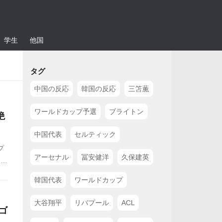
学生
他国
タグ
中国の反応
韓国の反応
三笘薫
ワールドカップ予選
ブライトン
絶
中国代表
セルティック
プ
アーセナル
冨安健洋
久保建英
出
ー
韓国代表
ワールドカップ
大谷翔平
リバプール
ACL
ゴ