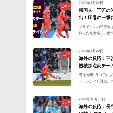
2023年1月22日
102
韓国人「三笘の
出！圧巻の一撃
ブライトンの三笘薫は
戦に先発出場し、驚
きました。このゴー
の反応をSNSや掲示
2023年1月22日
62
海外の反応：三
機械採点両チー
現地時間1月21日に
ー・シティと対戦。ブ
起用となりました。今
に貢献している三笘
2022年10月17日
は、0-0で迎えた2
13
海外の反応：長
表DFカスターニュ
しました。三笘は今