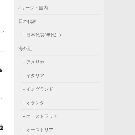
Jリーグ・国内
日本代表
ティ
日本代表(年代別)
輝
国
海外組
アメリカ
＆
イタリア
イングランド
ン
オランダ
進
ン
オーストラリア
代
地
功
オーストリア