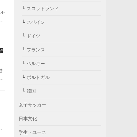
スコットランド
4-
り
スペイン
し
ドイツ
フランス
福
ベルギー
勝
ポルトガル
59
反
韓国
女子サッカー
日本文化
レ
学生・ユース
でチ