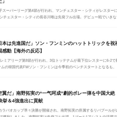
た」
女子スーパーリーグ第4節が行われ、マンチェスター・シティがレスターに
マンチェスター・シティの長谷川唯は先発フル出場。デビュー戦でいきな
ムの勝利に貢献しました。海外の反応をSNSや掲示板などからまとめま
。
日本は先進国だ」ソン・フンミンのハットトリックを祝
国感動【海外の反応】
プレミアリーグ第8節が行われ、3位トッテナムが最下位レスターに6-2で
ムの韓国代表FWソン・フンミンは今季初のベンチスタートとなるも、
ハットトリックを達成しました。このハットトリックに対する日本人の
話題になっています。韓国の反応をまとめましたのでご覧ください。
空翼だ」南野拓実の“一气呵成”劇的ボレー弾を中国大絶
快挙＆4強進出に貢献
にカラバオカップ準々決勝が開催され、南野拓実の所属するリバプールが
 5-4)で勝利しました。南野拓実は先発フル出場。1ゴール1アシストの活躍