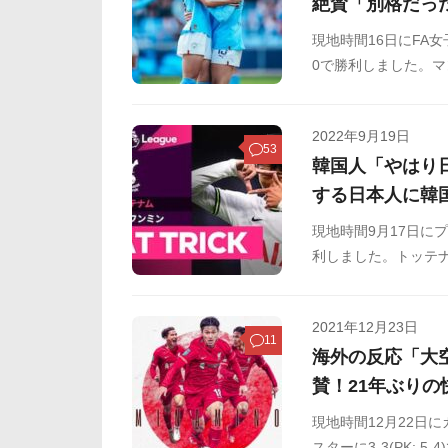
絶賛「別格だっ
現地時間16日にFA
0で勝利しました。
ゴールを決め、チー
たのでご覧ください
2022年9月19日
53
韓国人「やはり
する日本人に韓
現地時間9月17日に
利しました。トッテナ
分から途中出場し、
応が韓国で紹介され
2021年12月23日
11
海外の反応「大
賛！21年ぶりの
現地時間12月22日
スターに3-3(PK: