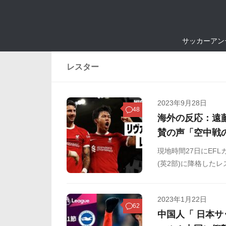
サッカーアン
レスター
2023年9月28日
48
海外の反応：遠
賛の声「空中戦
現地時間27日にEF
(英2部)に降格した
場。初アシストを含
マンスに対する海外
2023年1月22日
62
中国人「 日本