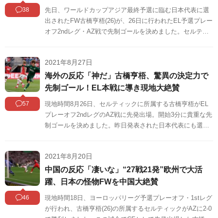
38
先日、ワールドカップアジア最終予選に臨む日本代表に選
出されたFW古橋亨梧(26)が、26日に行われたEL予選プレー
オフ2ndレグ・AZ戦で先制ゴールを決めました。セルティ
ックは1-2で敗れたものの、2戦合計3-2で本戦出場を決めて
います。中国のポータルサイト『網易』に「中国代表は日
2021年8月27日
本代表FW古橋亨梧を警戒しなければならない」と題した記
事が掲載され、これまでセルティックで8試合に出場し(先
海外の反応「神だ」古橋亨梧、驚異の決定力で
発7、途中出場1)7ゴールを決めていること、そして、日本
先制ゴール！EL本戦に導き現地大絶賛
代表のセンターフォワード、2トップの一角、あるいは左サ
57
現地時間8月26日、セルティックに所属する古橋亨梧がEL
イドで出場する可能性があることを報道。日本と対戦する
プレーオフ2ndレグのAZ戦に先発出場。開始3分に貴重な先
際には古橋に注意して抑え続ける必要があると伝えていま
制ゴールを決めました。昨日発表された日本代表にも選出
す。この報道に対し、中国サッカーファンから様々な声が
された古橋は、これで移籍後8試合7ゴール。セルティック
寄せられていましたので、その一部を紹介します。
サポーターを完全に虜にしています。古橋のゴールに対す
2021年8月20日
る海外の反応をSNSや掲示板などからまとめましたのでご
覧ください。
中国の反応「凄いな」“27戦21発”欧州で大活
躍、日本の怪物FWを中国大絶賛
46
現地時間18日、ヨーロッパリーグ予選プレーオフ・1stレグ
が行われ、古橋亨梧(26)の所属するセルティックがAZに2-0