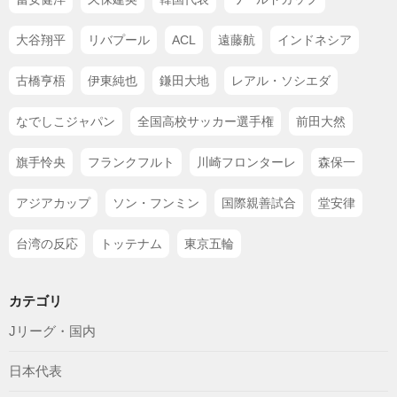
大谷翔平
リバプール
ACL
遠藤航
インドネシア
古橋亨梧
伊東純也
鎌田大地
レアル・ソシエダ
なでしこジャパン
全国高校サッカー選手権
前田大然
旗手怜央
フランクフルト
川崎フロンターレ
森保一
アジアカップ
ソン・フンミン
国際親善試合
堂安律
台湾の反応
トッテナム
東京五輪
カテゴリ
Jリーグ・国内
日本代表