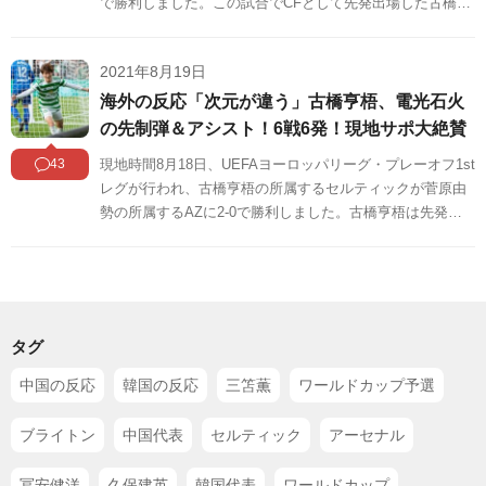
で勝利しました。この試合でCFとして先発出場した古橋亨
梧は、12分に見事なボレーで先制点をあげると、61分には
相手のオウンゴールとなった場面で起点となり、見事勝利
2021年8月19日
に貢献しました。古橋の活躍は中国でも話題になっていま
す。この試合の古橋の活躍に対する中国の反応をSNSや掲
海外の反応「次元が違う」古橋亨梧、電光石火
示板などからまとめましたのでご覧ください。
の先制弾＆アシスト！6戦6発！現地サポ大絶賛
43
現地時間8月18日、UEFAヨーロッパリーグ・プレーオフ1st
レグが行われ、古橋亨梧の所属するセルティックが菅原由
勢の所属するAZに2-0で勝利しました。古橋亨梧は先発出
場。前半12分に左サイドからのクロスに滑り込みながら右
足で合わせて先制点を奪うと、61分には見事なパスでフォ
レストのゴールをアシスト。74分までプレーしています。
この試合に対する海外の反応をSNSや掲示板などからまと
めましたのでご覧ください。
タグ
中国の反応
韓国の反応
三笘薫
ワールドカップ予選
ブライトン
中国代表
セルティック
アーセナル
冨安健洋
久保建英
韓国代表
ワールドカップ