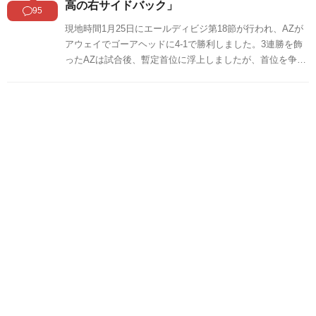
高の右サイドバック」
95
現地時間1月25日にエールディビジ第18節が行われ、AZが
アウェイでゴーアヘッドに4-1で勝利しました。3連勝を飾
ったAZは試合後、暫定首位に浮上しましたが、首位を争う
フェイエノールトも勝利したため、勝ち点2差の2位となっ
ています。AZの菅原由勢（22）は先発フル出場。38分と57
分に華麗なクロスで味方のゴールをアシストすると、87分
には鮮やかなミドルシュートを決め、勝利の立役者となり
ました。菅原は試合後、マン・オブ・ザ・マッチに選出さ
れています。