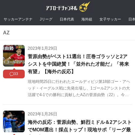
サッカーアンテナ
Jリーグ
日本代表
海外組
女子サッカー
日
AZ
2023年1月29日
菅原由勢がベスト11選出！圧巻ゴラッソと2ア
シストを中国絶賛！「並外れた才能だ」「将来
有望」【海外の反応】
33
現地時間25日に行われたエールディビジ第18節ゴー・アヘ
ッド・イーグルス戦に先発出場し、1ゴール2アシストの大
活躍で4-1での勝利に貢献したAZの菅原由勢（22）。今季
の成績はリーグ戦16試合3ゴール6アシスト。リーグのアシ
ストランキングでは4位に浮上しました。この試合の活躍と
2023年1月26日
今季のリーグ戦の成績が中国のネット上で紹介され話題に
なっています。中国の反応をまとめましたのでご覧くださ
海外の反応：菅原由勢、鮮烈ミドル＆2アシスト
い。
でMOM選出！採点トップ！現地サポ「リーグ最