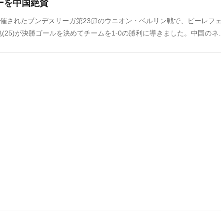
ーを中国絶賛
開催されたブンデスリーガ第23節のウニオン・ベルリン戦で、ビーレフ
(25)が決勝ゴールを決めてチームを1-0の勝利に導きました。中国のネ
は話題に。決定力の高さに感銘の声が多くあがっていました。中国の反
からまとめましたのでご覧ください。