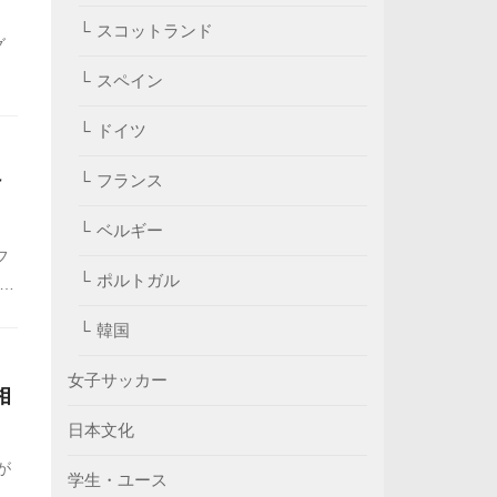
スコットランド
グ
スペイン
の
へ
ドイツ
フランス
け
ベルギー
フ
ポルトガル
め
ま
韓国
女子サッカー
相
日本文化
が
学生・ユース
め