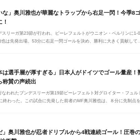
いな」奥川雅也が華麗なトラップから右足一閃！今季8
に！
デスリーガ第23節が行われ、ビーレフェルトがウニオン・ベルリンに1-
雅也は先発出場。53分に右足一閃ゴールを決め、勝利に大きく貢献して
NSや掲示板などからまとめましたのでご覧ください。
本は選手層が厚すぎる」日本人がドイツでゴール量産！
ら称賛の声続出
行なわれたブンデスリーガ第19節ビーレフェルト対グロイター・フュル
ーに終わった。この試合に先発した前者のMF奥川雅也は、８分に先制点
７点目をマークしている。
だ」奥川雅也が忍者ドリブルから4戦連続ゴール！圧巻