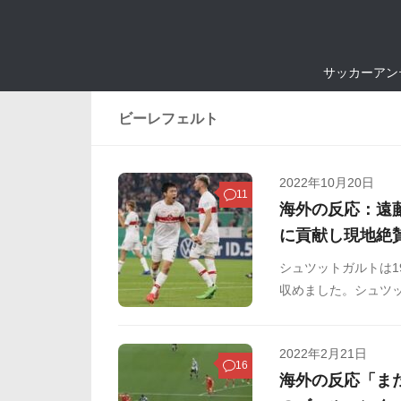
サッカーアン
ビーレフェルト
2022年10月20日
11
海外の反応：遠
に貢献し現地絶
シュツットガルトは1
収めました。シュツッ
グシュートで追加点
ましたのでご覧くだ
2022年2月21日
16
海外の反応「ま