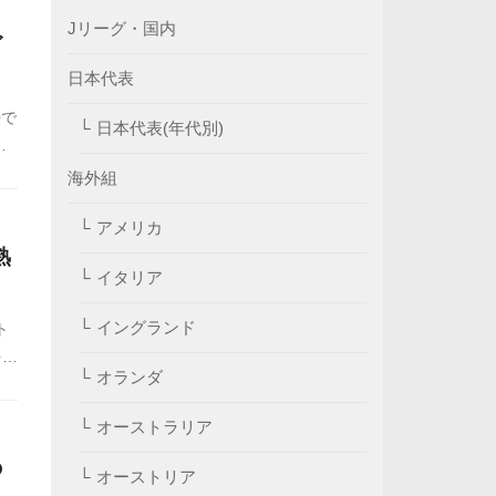
Jリーグ・国内
ゴ
日本代表
0で
日本代表(年代別)
い
海外組
アメリカ
熟
イタリア
イングランド
ト
を叩
オランダ
オーストラリア
の
オーストリア