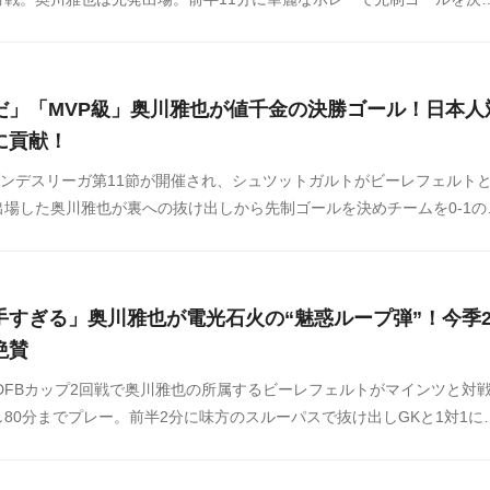
ルに対する海外の反応をSNSや掲示板などからまとめましたのでご覧く
だ」「MVP級」奥川雅也が値千金の決勝ゴール！日本人
に貢献！
ブンデスリーガ第11節が開催され、シュツットガルトがビーレフェルト
場した奥川雅也が裏への抜け出しから先制ゴールを決めチームを0-1の
の試合に対する海外の反応をSNSや掲示板などからまとめましたのでご
上手すぎる」奥川雅也が電光石火の“魅惑ループ弾”！今季
絶賛
、DFBカップ2回戦で奥川雅也の所属するビーレフェルトがマインツと対
80分までプレー。前半2分に味方のスルーパスで抜け出しGKと1対1に
ープシュートで先制点を挙げました。この試合の奥川に対する海外の反
からまとめましたのでご覧ください。