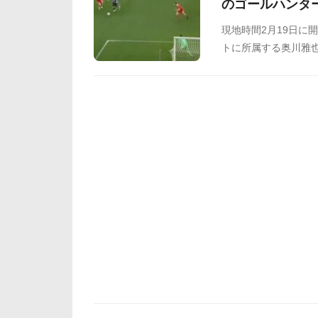
のゴールハンタ
現地時間2月19日に
トに所属する奥川雅也
ト上でも奥川の活躍
をSNSや掲示板など