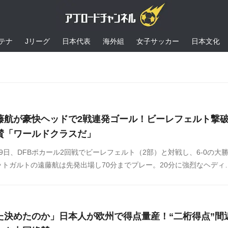
テナ
Jリーグ
日本代表
海外組
女子サッカー
日本文化
藤航が豪快ヘッドで2戦連発ゴール！ビーレフェルト撃
賛「ワールドクラスだ」
9日、DFBポカール2回戦でビーレフェルト（2部）と対戦し、6-0の大
トガルトの遠藤航は先発出場し70分までプレー。20分に強烈なヘディ
を奪い、勝利に貢献しました。海外の反応をSNSや掲示板などからまと
さい。
た決めたのか」日本人が欧州で得点量産！“二桁得点”間