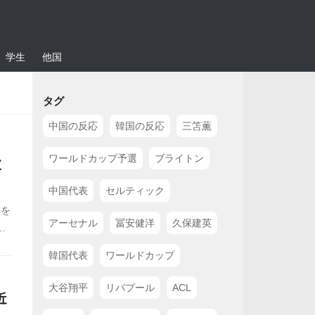
学生
他国
タグ
中国の反応
韓国の反応
三笘薫
ワールドカップ予選
ブライトン
破
中国代表
セルティック
勝を
アーセナル
冨安健洋
久保建英
ン
め
韓国代表
ワールドカップ
大谷翔平
リバプール
ACL
近