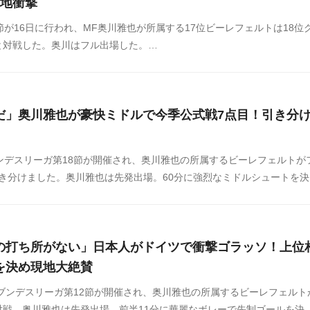
現地衝撃
節が16日に行われ、MF奥川雅也が所属する17位ビーレフェルトは18位
と対戦した。奥川はフル出場した。
フェルトが先制する。ペナルティエリア手前でフロリアン・クリューガー
はドリブルでボックス右に侵入。そのまま右足を振り抜き、ゴール左下
は4試合連続のゴールとなり、今季ブンデスリーガで7点目を記録した。
だ」奥川雅也が豪快ミドルで今季公式戦7点目！引き分
ンデスリーガ第18節が開催され、奥川雅也の所属するビーレフェルトが
引き分けました。奥川雅也は先発出場。60分に強烈なミドルシュートを決
ています。この試合の奥川に対する海外の反応をSNSや掲示板などから
ください。
の打ち所がない」日本人がドイツで衝撃ゴラッソ！上位
を決め現地大絶賛
、ブンデスリーガ第12節が開催され、奥川雅也の所属するビーレフェルト
対戦。奥川雅也は先発出場。前半11分に華麗なボレーで先制ゴールを決