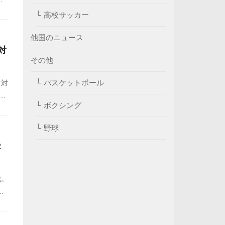
だ
高校サッカー
他国のニュース
対
その他
バスケットボール
と対
勝
ボクシング
覧
野球
2
戦。
な
応