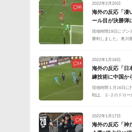
2022年2月20日
30
海外の反応「凄
ール目が決勝弾
現地時間19日にブン
勝利しました。奥川
ます。海外の反応をS
2022年1月18日
14
海外の反応「日
練技術に中国か
現地時間１月16日に
戦は、２-２のドロ
き込み、今シーズン
2022年1月17日
4
海外の反応「神