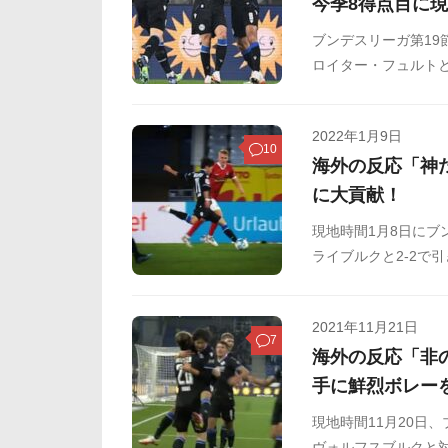
今季8得点目に
ブンデスリーガ第19
ロイター・フュルト
試合は8分にビーレ
落としを受けた奥川
2022年1月9日
と流し込んだ。奥川
10
海外の反応「神
に大貢献！
現地時間1月8日にブ
ライブルクと2-2で
て引き分けに貢献し
とめましたのでご覧
2021年11月21日
7
海外の反応「非
手に鮮烈ボレー
現地時間11月20日
ヴォルフスブルクと