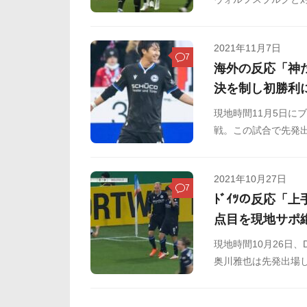
ました。奥川のゴー
さい。
2021年11月7日
7
海外の反応「神
決を制し初勝利
現地時間11月5日に
戦。この試合で先発出
利に導きました。こ
ください。
2021年10月27日
7
ﾄﾞｲﾂの反応「
点目を現地サポ
現地時間10月26日
奥川雅也は先発出場し
ると、意表を突くル
をSNSや掲示板など