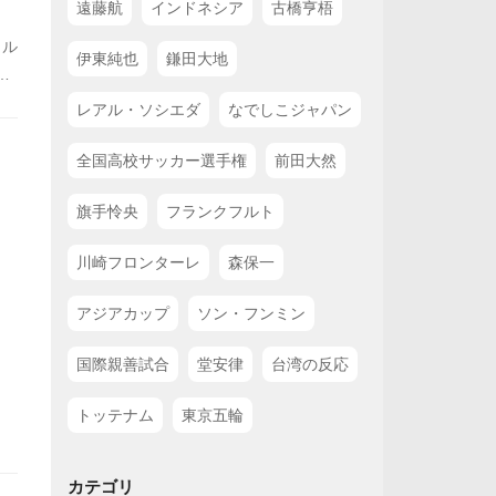
遠藤航
インドネシア
古橋亨梧
ェル
伊東純也
鎌田大地
ッ
応
レアル・ソシエダ
なでしこジャパン
全国高校サッカー選手権
前田大然
旗手怜央
フランクフルト
川崎フロンターレ
森保一
アジアカップ
ソン・フンミン
国際親善試合
堂安律
台湾の反応
トッテナム
東京五輪
カテゴリ