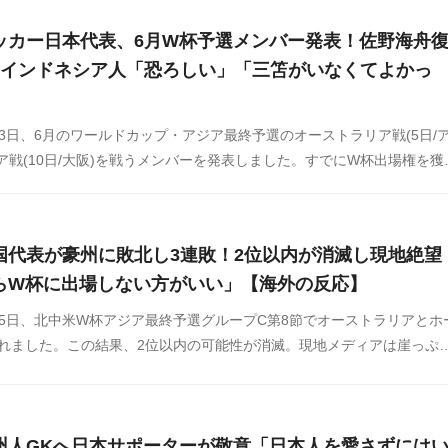
ッカー日本代表、6月W杯予選メンバー発表！佐野海舟
！インドネシア人「恐ろしい」「三笘がいなくてよかっ
3日、6月のワールドカップ・アジア最終予選のオーストラリア戦(5日/
ア戦(10日/大阪)を戦うメンバーを発表しました。すでにW杯出場権を獲
薫ら主力組は招集されず、14人を入れ替え、7人が初招集。MF佐野海
ます。
国代表が豪州に敗北し3連敗！2位以内が消滅し現地絶望
らW杯に出場しない方がいい」【海外の反応】
5日、北中米W杯アジア最終予選グループC第8節でオーストラリアとホ
敗れました。この結果、2位以内の可能性が消滅。現地メディアは崖っぷ
に嘆いています。
州人GKへ日本サポーターが敬意「日本人を愛さずには