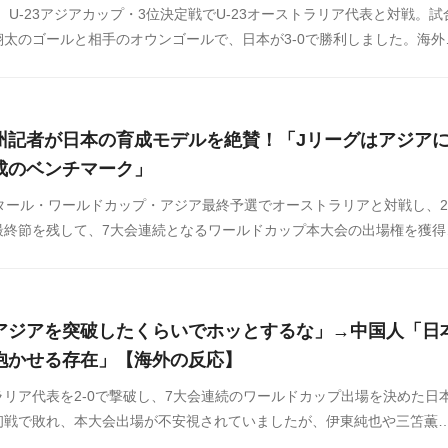
日、U-23アジアカップ・3位決定戦でU-23オーストラリア代表と対戦。試
太のゴールと相手のオウンゴールで、日本が3-0で勝利しました。海外
などからまとめましたのでご覧ください。
州記者が日本の育成モデルを絶賛！「Jリーグはアジア
成のベンチマーク」
タール・ワールドカップ・アジア最終予選でオーストラリアと対戦し、2-
最終節を残して、7大会連続となるワールドカップ本大会の出場権を獲得
した実績を残す日本サッカーについて、豪州メディアが「オーストラリ
ことが多い」と絶賛しています。この話題に対する海外の反応をSNSや
ましたのでご覧ください。
アジアを突破したくらいでホッとするな」→中国人「日
抱かせる存在」【海外の反応】
リア代表を2-0で撃破し、7大会連続のワールドカップ出場を決めた日
初戦で敗れ、本大会出場が不安視されていましたが、伊東純也や三笘薫
ョンの変更などもあり、なんとか予選突破を勝ち取りました。そんな森