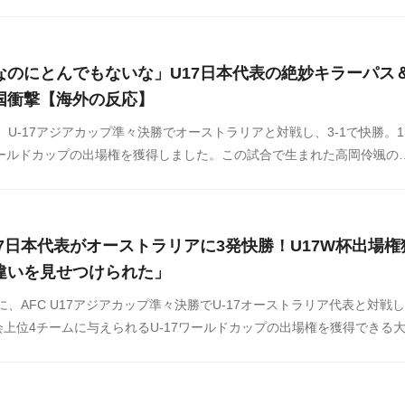
Kで勝ち越しに成功し、2-1で劇的な逆転勝利を収めました。
なのにとんでもないな」U17日本代表の絶妙キラーパス
国衝撃【海外の反応】
日、U-17アジアカップ準々決勝でオーストラリアと対戦し、3-1で快勝。1
ワールドカップの出場権を獲得しました。この試合で生まれた高岡伶颯の
上で注目を集めています。
7日本代表がオーストラリアに3発快勝！U17W杯出場権
違いを見せつけられた」
日に、AFC U17アジアカップ準々決勝でU-17オーストラリア代表と対戦
上位4チームに与えられるU-17ワールドカップの出場権を獲得できる