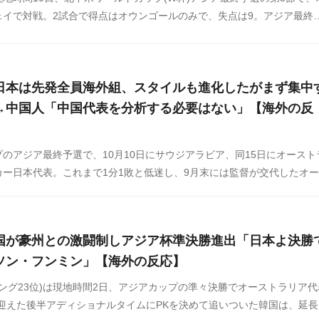
ェイで対戦。2試合で得点はオウンゴールのみで、失点は9。アジア最終
低調なスタートを切っている中国代表は勝ち点を獲得することができるの
日本は先発全員海外組、スタイルも進化したがまず集中
→中国人「中国代表を分析する必要はない」【海外の反
のアジア最終予選で、10月10日にサウジアラビア、同15日にオースト
ー日本代表。これまで1分1敗と低迷し、9月末には監督が交代したオ
サンフレッチェ広島でのプレー経験があるトニー・ポポヴィッチ(51)
月に対する日本と中国について以下のように語っています。
国が豪州との激闘制しアジア杯準決勝進出「日本よ決勝
ソン・フンミン」【海外の反応】
ンキング23位)は現地時間2日、アジアカップの準々決勝でオーストラリア代
-1で迎えた後半アディショナルタイムにPKを決めて追いついた韓国は、延