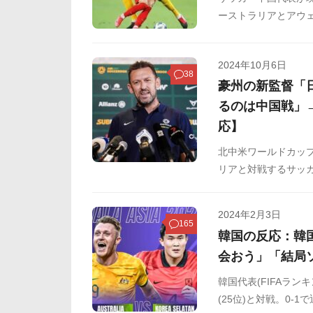
ーストラリアとアウ
選全18ヵ国中最も
しょうか。
2024年10月6日
38
豪州の新監督「
るのは中国戦」
応】
北中米ワールドカップ
リアと対戦するサッカ
トラリアは、新監督に
任。新監督は、10
2024年2月3日
165
韓国の反応：韓
会おう」「結局
韓国代表(FIFAラ
(25位)と対戦。0