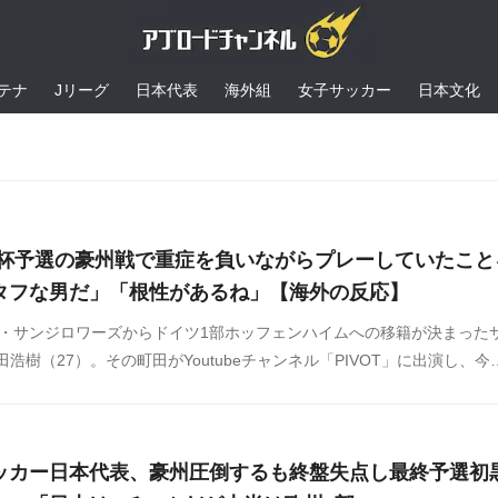
テナ
Jリーグ
日本代表
海外組
女子サッカー
日本文化
W杯予選の豪州戦で重症を負いながらプレーしていたこと
タフな男だ」「根性があるね」【海外の反応】
ン・サンジロワーズからドイツ1部ホッフェンハイムへの移籍が決まった
浩樹（27）。その町田がYoutubeチャンネル「PIVOT」に出演し、今
ジア最終予選オーストラリア戦で睾丸が破裂したことを告白しました。
ッカー日本代表、豪州圧倒するも終盤失点し最終予選初