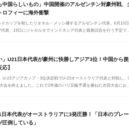
も中国らしいもの」中国開催のアルゼンチン対豪州戦、
トロフィーに海外衝撃
ドカップを制したリオネル・メッシ擁するアルゼンチン代表。6月15
ア代表、19日にジャカルタでインドネシア代表と親善試合を行う予定で
ルゼンチン対オーストラリア戦の勝者に渡されるトロフィーが異例の形
す。
い」U21日本代表が豪州に快勝しアジア3位！中国から羨
反応】
日、U-23アジアカップ・3位決定戦でU-23オーストラリア代表と対戦し、3
で大会を終えました。これで2年後のパリ五輪予選を兼ねた次回大会にお
に。中国の反応をSNSや掲示板などからまとめましたのでご覧ください
21日本代表がオーストラリアに3発圧勝！「日本のプレー
が圧倒している」