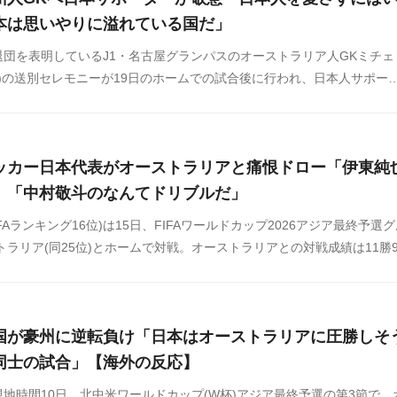
本は思いやりに溢れている国だ」
団を表明しているJ1・名古屋グランパスのオーストラリア人GKミチェ
6)の送別セレモニーが19日のホームでの試合後に行われ、日本人サポー
オやオーストラリア国旗を掲げ、母国で注目を集めています。海外の反応
らまとめましたのでご覧ください。
ッカー日本代表がオーストラリアと痛恨ドロー「伊東純
」「中村敬斗のなんてドリブルだ」
FAランキング16位)は15日、FIFAワールドカップ2026アジア最終予選
トラリア(同25位)とホームで対戦。オーストラリアとの対戦成績は11勝
日本が4勝1分で3連勝中。最後の敗戦は2009年6月17日のW杯アジア最
日本対オーストラリアの試合に対する海外の反応をSNSや掲示板などか
覧ください。
国が豪州に逆転負け「日本はオーストラリアに圧勝しそ
同士の試合」【海外の反応】
地時間10日、北中米ワールドカップ(W杯)アジア最終予選の第3節で、