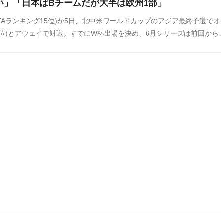
い」「日本はBチームだが大半は欧州1部」
IFAランキング15位)が5日、北中米ワールドカップのアジア最終予選でオ
6位)とアウェイで対戦。すでにW杯出場を決め、6月シリーズは前回から
入れ替えた日本。今回のオーストラリア戦ではスタメンも大幅に入れ替わ
ラリア戦に対する海外の反応をSNSや掲示板などからまとめましたので