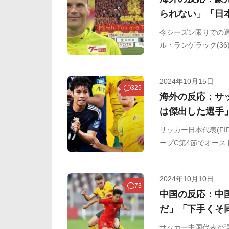
られない」「日
今シーズン限りでの退
ル・ランゲラック(3
ーが背番号1のコレ
SNSや掲示板などか
2024年10月15日
325
海外の反応：サ
は傑出した選手
サッカー日本代表(FI
ープC第4節でオース
7敗。直近5試合では
選となっています。
2024年10月10日
まとめましたのでご
73
中国の反応：中
だ」「下手くそ
サッカー中国代表が現