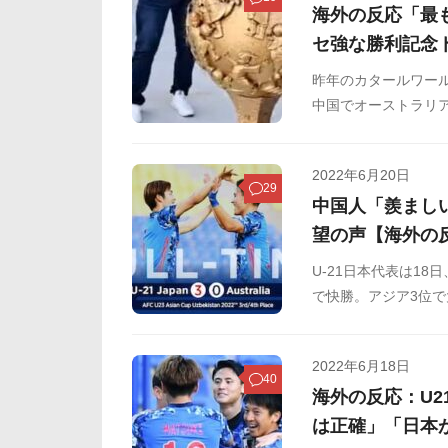
海外の反応「最
セ強な勝利記念
昨年のカタールワール
中国でオーストラリ
す。そんななか、ア
で話題になっていま
2022年6月20日
29
中国人「羨まし
望の声【海外の
U-21日本代表は18
で快勝。アジア3位
るポット1入りが確実
2022年6月18日
40
海外の反応：U
は正確」「日本