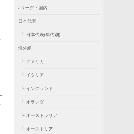
Jリーグ・国内
復
日本代表
日本代表(年代別)
ア
海外組
得
舟
アメリカ
イタリア
イングランド
ー
オランダ
ち
オーストラリア
オーストリア
い