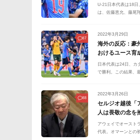
U-21日本代表は18
は、佐藤恵允、藤尾翔
反応をSNSや掲示板
2022年3月29日
87
海外の反応：豪
おけるユース育
日本代表は24日、カ
で勝利。この結果、
ました。そんな安定
は日本から学ぶべき
2022年3月26日
示板などからまとめ
88
セルジオ越後「
人は畏敬の念を
アウェイでオーストラ
代表。オマーンとの
活躍、フォーメーシ