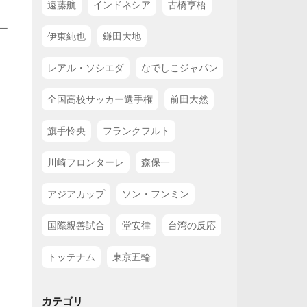
遠藤航
インドネシア
古橋亨梧
ー
伊東純也
鎌田大地
招
っ
レアル・ソシエダ
なでしこジャパン
ご
全国高校サッカー選手権
前田大然
旗手怜央
フランクフルト
川崎フロンターレ
森保一
アジアカップ
ソン・フンミン
国際親善試合
堂安律
台湾の反応
トッテナム
東京五輪
カテゴリ