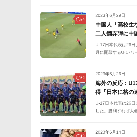
にソン・フンミンのF
2023年6月29日
24
中国人「高校生
二人翻弄弾に中
U-17日本代表は26
月に開幕するU-17
ーパーゴールがSNS
2023年6月26日
36
海外の反応：U1
得「日本に格の
U-17日本代表は26
した。勝利すれば大会
な試合です。
2023年6月14日
19