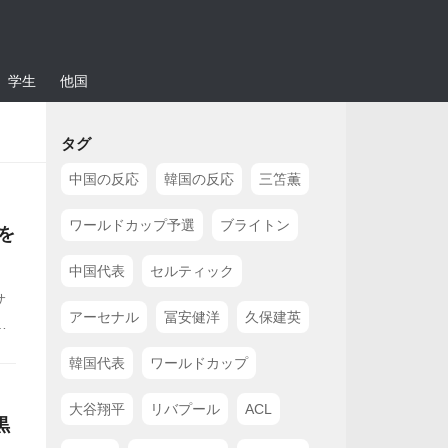
学生
他国
タグ
中国の反応
韓国の反応
三笘薫
ワールドカップ予選
ブライトン
を
中国代表
セルティック
サ
アーセナル
冨安健洋
久保建英
月5
韓国代表
ワールドカップ
大谷翔平
リバプール
ACL
黒