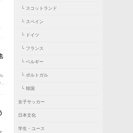
スコットランド
スペイン
タ
を
ドイツ
フランス
也
ベルギー
ポルトガル
グル
9分
韓国
終予
ら
女子サッカー
う
日本文化
学生・ユース
オ