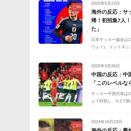
2025年5月23日
98
海外の反応：サ
帰！初招集7人
た」
日本サッカー協会は2
ウェイ)、インドネシ
している日本は、三笘
が復帰を果たしてい
2025年3月26日
36
中国の反応：中
「このレベルな
サッカー中国代表は2
ムで対戦し、0-2で
の状況を以下のよう
2024年10月23日
23
海外の反応：豪