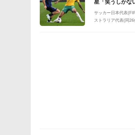
星「笑うしかな
サッカー日本代表(F
ストラリア代表(同2
集メンバーを14人
ています。オースト
覧ください。