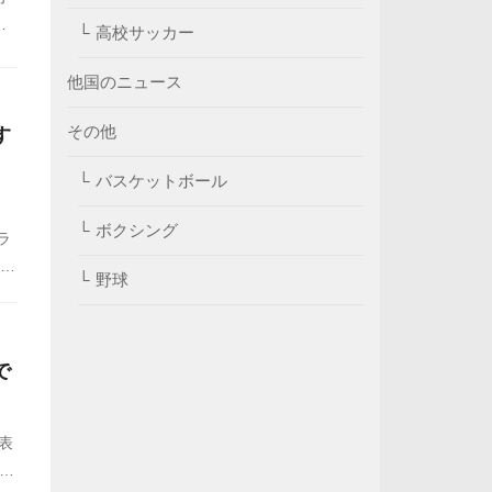
予
高校サッカー
で
他国のニュース
その他
す
バスケットボール
ボクシング
ラ
ース
野球
が就
で
表
長戦