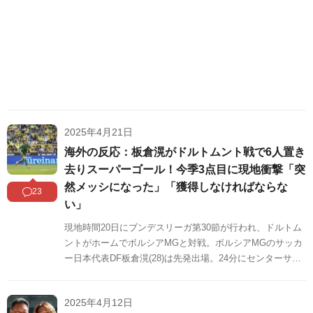
2025年4月21日
海外の反応：板倉滉がドルトムント戦で6人置き
去りスーパーゴール！今季3点目に現地衝撃「突
然メッシになった」「獲得しなければならな
23
い」
現地時間20日にブンデスリーガ第30節が行われ、ドルトム
ントがホームでボルシアMGと対戦。ボルシアMGのサッカ
ー日本代表DF板倉滉(28)は先発出場。24分にセンターサー
クルからドリブル突破し、味方とのワンツーで抜け出す
と、1対1を冷静に決め、今季リーグ戦3点目となる先制ゴー
2025年4月12日
ルを決めました。海外の反応をSNSや掲示板などからまと