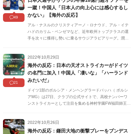
日本人選手がサウジの年俸18億円超オファーを
一蹴！中国人「日本人の向上心には感心するし
かない」【海外の反応】
49
アル・ナスルのクリスティアーノ・ロナウド、アル・イテ
ハドのカリム・ベンゼマなど、近年欧州トップクラスの選
手を次々に獲得し勢いに乗るサウジアラビアリーグ。潤沢
な資金で有名選手を買い集めている同リーグですが、ドイ
ツ『Sky』の記者によると、ボルシアMGに所属する日本代
2022年10月29日
表DF板倉滉(26)は破格のオファーを断ったようで、その報
道が中国のネット上でも話題になっています。
海外の反応：日本の天才ストライカーがドイツ
の名門に加入！中国人「凄いな」「ハーランド
みたいだ」
21
ドイツ1部のボルシア・メンヘングラードバッハ（ ボルシ
アMG）は27日、クラブの公式サイトで、高校ナンバーワ
ンストライカーとして注目を集める神村学園FW福田師王
（18）の加入を発表しました。福田のボルシアMG移籍は
中国のネット上でも話題になっています。中国の反応をSN
2022年10月26日
Sや掲示板などからまとめましたのでご覧ください。
海外の反応：鎌田大地の衝撃プレーをブンデス