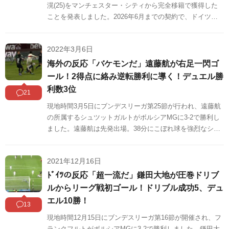
滉(25)をマンチェスター・シティから完全移籍で獲得した
ことを発表しました。2026年6月までの契約で、ドイツメ
ディアによると移籍金は500万ユーロ(約7億500万円)のよう
です。海外の反応をSNSや掲示板などからまとめましたの
2022年3月6日
でご覧ください。
海外の反応「バケモンだ」遠藤航が右足一閃ゴ
ール！2得点に絡み逆転勝利に導く！デュエル勝
利数3位
21
現地時間3月5日にブンデスリーガ第25節が行われ、遠藤航
の所属するシュツットガルトがボルシアMGに3-2で勝利し
ました。遠藤航は先発出場。38分にこぼれ球を強烈なシュ
ートで押し込み今季3点目を奪っています。海外の反応をS
NSや掲示板などからまとめましたのでご覧ください。
2021年12月16日
ﾄﾞｲﾂの反応「超一流だ」鎌田大地が圧巻ドリブ
ルからリーグ戦初ゴール！ドリブル成功5、デュ
エル10勝！
13
現地時間12月15日にブンデスリーガ第16節が開催され、フ
ランクフルトがボルシアMGに3-2で勝利しました。鎌田大