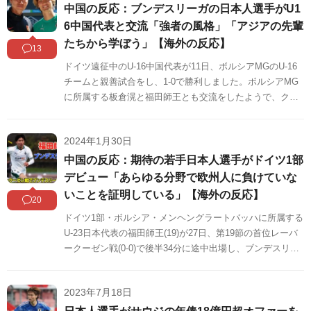
めましたのでご覧ください。
中国の反応：ブンデスリーガの日本人選手がU1
6中国代表と交流「強者の風格」「アジアの先輩
たちから学ぼう」【海外の反応】
13
ドイツ遠征中のU-16中国代表が11日、ボルシアMGのU-16
チームと親善試合をし、1-0で勝利しました。ボルシアMG
に所属する板倉滉と福田師王とも交流をしたようで、クラ
ブがその様子を公開し中国で話題になっています。
2024年1月30日
中国の反応：期待の若手日本人選手がドイツ1部
デビュー「あらゆる分野で欧州人に負けていな
いことを証明している」【海外の反応】
20
ドイツ1部・ボルシア・メンヘングラートバッハに所属する
U-23日本代表の福田師王(19)が27日、第19節の首位レーバ
ークーゼン戦(0-0)で後半34分に途中出場し、ブンデスリー
ガデビューを果たしました。福田のブンデスリーガデビュ
ーは中国でも話題になっています。中国の反応をSNSや掲
2023年7月18日
示板などからまとめましたのでご覧ください。