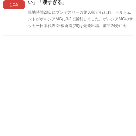
い」「凄すぎる」
15
現地時間20日にブンデスリーガ第30節が行われ、ドルトム
ントがボルシアMGに3-2で勝利しました。ボルシアMGのサ
ッカー日本代表DF板倉滉(28)は先発出場。前半24分にセン
ターサークルから果敢なドリブル突破で6人を置き去りに
し、右足を振り抜いて先制点を決めました。このゴールに
対する中国の反応をSNSや掲示板などからまとめましたの
でご覧ください。