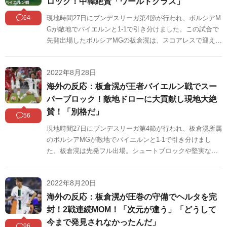
ロック！中韓絶賛「ワールドクラス」
64
現地時間27日にブンデスリーガ第4節が行われ、ボルシアM
Gが敵地でバイエルンと1-1で引き分けました。この試合で
先発出場したボルシアMGの板倉滉は、スコアレスで迎えた
前半33分にサネのシュートを神ブロック。驚異的な反応で
失点を防ぎました。板倉のバイエルン戦のパフォーマンス
2022年8月28日
に対する中韓の反応をSNSや掲示板などからまとめました
のでご覧ください。
海外の反応：板倉滉が王者バイエルン戦でスー
パーブロック！敵地ドローに大貢献し現地大絶
賛！「別格だ」
56
現地時間27日にブンデスリーガ第4節が行われ、板倉滉所属
のボルシアMGが敵地でバイエルンと1-1で引き分けまし
た。板倉滉は先発フル出場。シュートブロックや堅実な守
備で引き分けに大きく貢献しています。海外の反応をSNS
や掲示板などからまとめましたのでご覧ください。
2022年8月20日
海外の反応：板倉滉が圧巻の守備でヘルタを完
封！2戦連続MOM！「次元が違う」「どうして
今まで発見されなかったんだ」
96