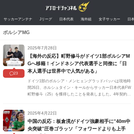
サッカーアンテナ
Jリーグ
日本代表
海外組
女子サッカー
日
ボルシアMG
2025年7月28日
【海外の反応】町野修斗がドイツ1部ボルシアM
Gへ移籍！インドネシア代表選手と同僚に「日
本人選手は世界中で人気がある」
23
ドイツ1部のボルシア・メンヒェングラッドバッハは現地時
間26日、ホルシュタイン・キールからサッカー日本代表FW
町野修斗（25）を獲得したことを発表しました。4年契約
で、板倉滉と福田師王に続く3人目の日本人選手となってい
ます。インドネシア人の反応をSNSや掲示板などからまと
2025年4月22日
めましたのでご覧ください。
中国の反応：板倉滉がドイツ強豪相手に“40m中
央突破”圧巻ゴラッソ「フォワードよりも上手