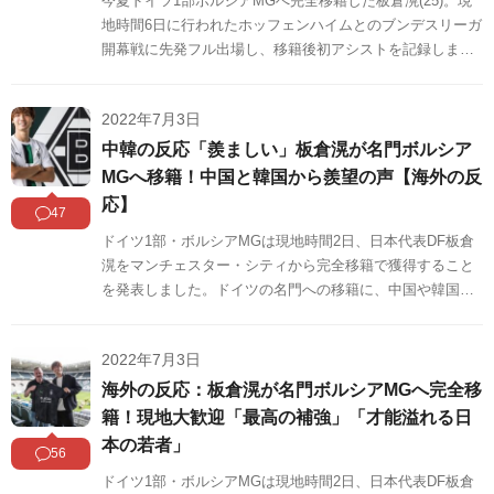
今夏ドイツ1部ボルシアMGへ完全移籍した板倉滉(25)。現
地時間6日に行われたホッフェンハイムとのブンデスリーガ
開幕戦に先発フル出場し、移籍後初アシストを記録しまし
た。この試合の板倉に対する海外の反応をSNSや掲示板な
どからまとめましたのでご覧ください。
2022年7月3日
中韓の反応「羨ましい」板倉滉が名門ボルシア
MGへ移籍！中国と韓国から羨望の声【海外の反
応】
47
ドイツ1部・ボルシアMGは現地時間2日、日本代表DF板倉
滉をマンチェスター・シティから完全移籍で獲得すること
を発表しました。ドイツの名門への移籍に、中国や韓国か
ら羨望の声が上がっています。中韓の反応をSNSや掲示板
などからまとめましたのでご覧ください。
2022年7月3日
海外の反応：板倉滉が名門ボルシアMGへ完全移
籍！現地大歓迎「最高の補強」「才能溢れる日
本の若者」
56
ドイツ1部・ボルシアMGは現地時間2日、日本代表DF板倉