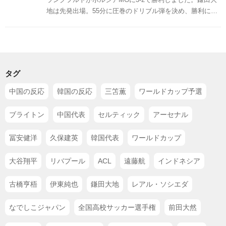
地は先発出場。55分に圧巻のドリブル弾を決め、勝利に大
きく貢献しています。この試合の鎌田に対する海外の反応
をSNSや掲示板などからまとめましたのでご覧ください。
タグ
中国の反応
韓国の反応
三笘薫
ワールドカップ予選
ブライトン
中国代表
セルティック
アーセナル
冨安健洋
久保建英
韓国代表
ワールドカップ
大谷翔平
リバプール
ACL
遠藤航
インドネシア
古橋亨梧
伊東純也
鎌田大地
レアル・ソシエダ
なでしこジャパン
全国高校サッカー選手権
前田大然