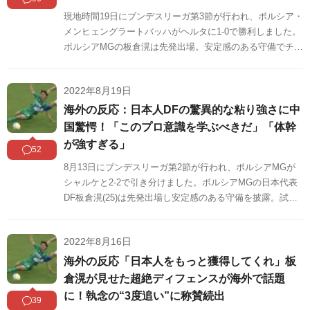
現地時間19日にブンデスリーガ第3節が行われ、ボルシア・
メンヒェングラートバッハがヘルタに1-0で勝利しました。
ボルシアMGの板倉滉は先発出場。安定感のある守備でチー
ムの無失点に大きく貢献しています。海外の反応をSNSや
掲示板などからまとめましたのでご覧ください。
2022年8月19日
海外の反応：日本人DFの驚異的な粘り強さに中
国驚愕！「このプロ意識を学ぶべきだ」「体幹
が強すぎる」
52
8月13日にブンデスリーガ第2節が行われ、ボルシアMGが
シャルケと2-2で引き分けました。ボルシアMGの日本代表
DF板倉滉(25)は先発出場し安定感のある守備を披露。試合
後にはクラブ公式SNSが、板倉がこの試合で見せた粘り強
い守備を動画で公開し、サポーターからは絶賛の声が多数
2022年8月16日
寄せられました。そして、この動画は中国のSNSでも話題
になっています。中国の反応をSNSや掲示板などからまと
海外の反応「日本人をもっと獲得してくれ」板
めましたのでご覧ください。
倉滉が見せた超絶ディフェンスが海外で話題
に！執念の“3度追い”に称賛続出
39