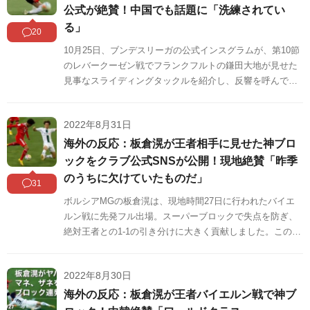
公式が絶賛！中国でも話題に「洗練されてい
る」
20
10月25日、ブンデスリーガの公式インスグラムが、第10節
のレバークーゼン戦でフランクフルトの鎌田大地が見せた
見事なスライディングタックルを紹介し、反響を呼んでい
ます。鎌田のスライディングタックルは中国のネット上で
も話題になっています。中国の反応をSNSや掲示板などか
2022年8月31日
らまとめましたのでご覧ください。
海外の反応：板倉滉が王者相手に見せた神ブロ
ックをクラブ公式SNSが公開！現地絶賛「昨季
のうちに欠けていたものだ」
31
ボルシアMGの板倉滉は、現地時間27日に行われたバイエ
ルン戦に先発フル出場。スーパーブロックで失点を防ぎ、
絶対王者との1-1の引き分けに大きく貢献しました。この場
面をクラブ公式SNSが公開し、称賛の声が相次いでいま
す。海外の反応をSNSや掲示板などからまとめましたので
2022年8月30日
ご覧ください。
海外の反応：板倉滉が王者バイエルン戦で神ブ