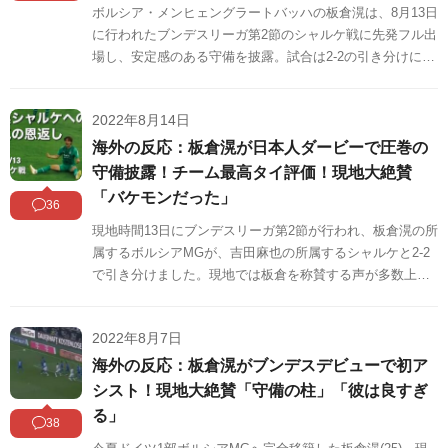
ボルシア・メンヒェングラートバッハの板倉滉は、8月13日
に行われたブンデスリーガ第2節のシャルケ戦に先発フル出
場し、安定感のある守備を披露。試合は2-2の引き分けに終
わりましたが、存在感を示し、『キッカー』誌の第2節ベス
トイレブンに選出されました。この試合で板倉が見せた圧
2022年8月14日
巻のディフェンスが海外で話題になっています。この話題
に対する海外の反応をSNSや掲示板などからまとめました
海外の反応：板倉滉が日本人ダービーで圧巻の
のでご覧ください。
守備披露！チーム最高タイ評価！現地大絶賛
「バケモンだった」
36
現地時間13日にブンデスリーガ第2節が行われ、板倉滉の所
属するボルシアMGが、吉田麻也の所属するシャルケと2-2
で引き分けました。現地では板倉を称賛する声が多数上が
っています。海外の反応をSNSや掲示板などからまとめま
したのでご覧ください。
2022年8月7日
海外の反応：板倉滉がブンデスデビューで初ア
シスト！現地大絶賛「守備の柱」「彼は良すぎ
る」
38