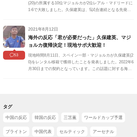
(20)の所属する10位マジョルカが2位レアル・マドリードに
1-6で大敗しました。久保建英は、5試合連続となる先発出
場。保有元のレアル・マドリードに対して成長を見せたい
ところでしたが、ハーフタイムに途中交代。韓国代表MF
2021年8月12日
イ・ガンイン(20)も先発出場。25分に久保、ホッペとの連
携からスーパーゴールを決めています。この試合に対する
海外の反応「君が必要だった」久保建英、マジ
海外の反応をSNSや掲示板などからまとめましたのでご覧
ョルカ復帰決定！現地サポ大歓迎！
ください。
53
現地時間8月11日、スペイン一部・マジョルカが久保建英(2
0)をレンタル移籍で獲得したことを発表しました。2022年6
月30日までの契約となっています。この話題に対する海外
の反応をSNSや掲示板などからまとめましたのでご覧くだ
さい。
タグ
中国の反応
韓国の反応
三笘薫
ワールドカップ予選
ブライトン
中国代表
セルティック
アーセナル