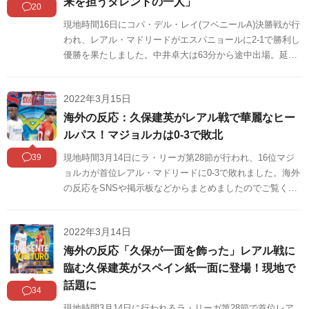
来を担うタレントの一人」
20
現地時間16日にコパ・デル・レイ(フベニールA)決勝戦が行
われ、レアル・マドリードがエスパニョールに2-1で勝利し
優勝を果たしました。中井卓大は63分から途中出場。延長
線の95分に豪快なゴールを決め、優勝に大きく貢献してい
ます。海外の反応をSNSや掲示板などからまとめましたの
2022年3月15日
でご覧ください。
海外の反応：久保建英がレアル戦で華麗なヒー
ルパス！マジョルカは0-3で敗北
39
現地時間3月14日にラ・リーガ第28節が行われ、16位マジ
ョルカが首位レアル・マドリードに0-3で敗れました。海外
の反応をSNSや掲示板などからまとめましたのでご覧くだ
さい。
2022年3月14日
海外の反応「久保が一面を飾った」レアル戦に
臨む久保建英がスペイン紙一面に登場！現地で
話題に
34
現地時間3月14日に行われるラ・リーガ第28節で首位レア