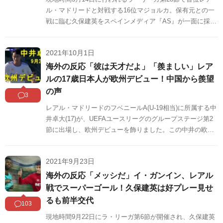
ル・マドリードと対戦する16位マジョルカ。保有元との一
戦に臨む久保建英をスペインメディア『AS』が一面に採用
し現地で話題になっています。この話題に対する海外の反
応をSNSや掲示板などからまとめましたのでご覧くださ
2021年10月1日
い。
海外の反応「彼は天才だよ」「羨ましい」レア
ルの17歳日本人が欧州デビュー！中国から羨望
の声
3
レアル・マドリードのフベニールA(U-19相当)に所属する中
井卓大(17)が、UEFAユースリーグのグループステージ第2
節に出場し、欧州デビューを飾りました。この中井の欧州
デビューは中国でも話題に。アーセナルの冨安健洋、マジ
ョルカの久保建英などの若手が続々台頭する日本サッカー
2021年9月23日
に対して、羨望の声が多数寄せられています。この話題に
対する中国の反応をSNSや掲示板などからまとめましたの
海外の反応「メッシだ」イ・ガンイン、レアル
でご覧ください。
戦でスーパーゴール！久保建英は好プレー見せ
るも前半交代
103
現地時間9月22日にラ・リーガ第6節が開催され、久保建英