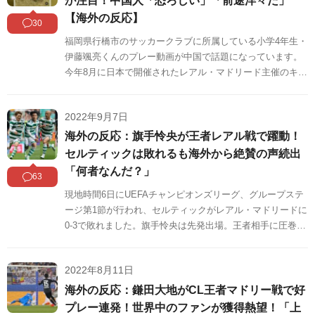
が注目！中国人「恐ろしい」「前途洋々だ」
【海外の反応】
30
福岡県行橋市のサッカークラブに所属している小学4年生・
伊藤颯亮くんのプレー動画が中国で話題になっています。
今年8月に日本で開催されたレアル・マドリード主催のキャ
ンプで、小中学生200人の参加者の中からMVPに選出され
た伊藤くんは、11月にスペインで行われるキャンプへ無料
2022年9月7日
で招待されるようです。中国の反応をSNSや掲示板などか
らまとめましたのでご覧ください。
海外の反応：旗手怜央が王者レアル戦で躍動！
セルティックは敗れるも海外から絶賛の声続出
「何者なんだ？」
63
現地時間6日にUEFAチャンピオンズリーグ、グループステ
ージ第1節が行われ、セルティックがレアル・マドリードに
0-3で敗れました。旗手怜央は先発出場。王者相手に圧巻の
パフォーマンスを披露し、海外から絶賛の声が続出してい
ます。海外の反応をSNSや掲示板などからまとめましたの
2022年8月11日
でご覧ください。
海外の反応：鎌田大地がCL王者マドリー戦で好
プレー連発！世界中のファンが獲得熱望！「上