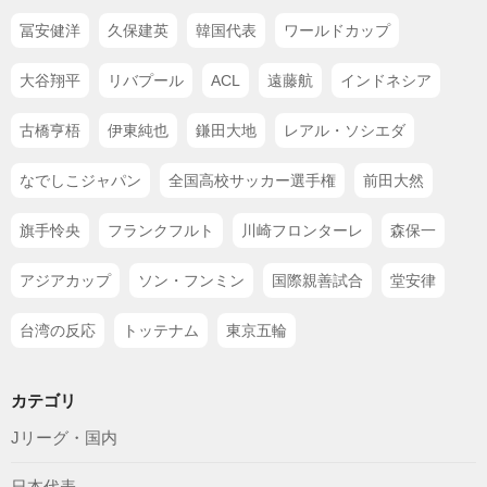
冨安健洋
久保建英
韓国代表
ワールドカップ
大谷翔平
リバプール
ACL
遠藤航
インドネシア
古橋亨梧
伊東純也
鎌田大地
レアル・ソシエダ
なでしこジャパン
全国高校サッカー選手権
前田大然
旗手怜央
フランクフルト
川崎フロンターレ
森保一
アジアカップ
ソン・フンミン
国際親善試合
堂安律
台湾の反応
トッテナム
東京五輪
カテゴリ
Jリーグ・国内
日本代表