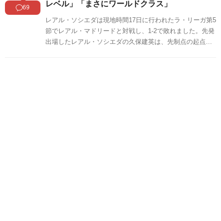
レベル」「まさにワールドクラス」
69
レアル・ソシエダは現地時間17日に行われたラ・リーガ第5
節でレアル・マドリードと対戦し、1-2で敗れました。先発
出場したレアル・ソシエダの久保建英は、先制点の起点に
なる華麗なパスや、オヤルサバルのオフサイドで認められ
なかった強烈ミドルなどで存在感を示し、海外に衝撃を与
えました。この試合の久保のプレーに対する中国の反応を
SNSや掲示板などからまとめましたのでご覧ください。