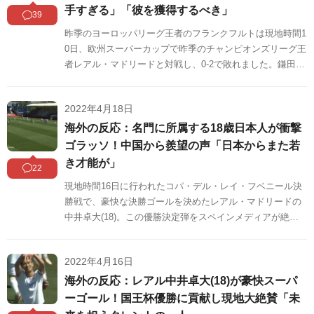
手すぎる」「彼を獲得するべき」
39
昨季のヨーロッパリーグ王者のフランクフルトは現地時間1
0日、欧州スーパーカップで昨季のチャンピオンズリーグ王
者レアル・マドリードと対戦し、0-2で敗れました。鎌田大
地は先発出場。好プレーを見せるも、チームを勝利に導く
ことはできませんでした。海外の反応をSNSや掲示板など
2022年4月18日
からまとめましたのでご覧ください。
海外の反応：名門に所属する18歳日本人が衝撃
ゴラッソ！中国から羨望の声「日本からまた若
き才能が」
22
現地時間16日に行われたコパ・デル・レイ・フベニール決
勝戦で、豪快な決勝ゴールを決めたレアル・マドリードの
中井卓大(18)。この優勝決定弾をスペインメディアが絶賛
しています。このゴールは中国のネット上でも話題になっ
ています。中国の反応をSNSや掲示板などからまとめまし
2022年4月16日
たのでご覧ください。
海外の反応：レアル中井卓大(18)が豪快スーパ
ーゴール！国王杯優勝に貢献し現地大絶賛「未