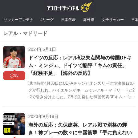
サッカーアンテナ
Jリーグ
日本代表
海外組
女子サッカー
日
レアル・マドリード
2024年5月1日
ドイツの反応：レアル戦2失点関与の韓国DFキ
ム・ミンジェ、ドイツで酷評「キムの責任」
「経験不足」【海外の反応】
85
現地時間4月30日にUEFAチャンピオンズリーグ準決勝1stレ
グが行われ、バイエルンがホームでレアル・マドリードと2
-2で引き分けました。CBで先発した韓国代表DFキム・ミン
ジェ(27)は2失点に関与し、現地で酷評されています。試合
後のキム・ミンジェに対する海外の反応をSNSや掲示板な
2023年9月18日
どからまとめましたのでご覧ください。
海外の反応：久保建英、レアル戦で別格の輝
き！神プレーの数々に中国衝撃「手に負えない