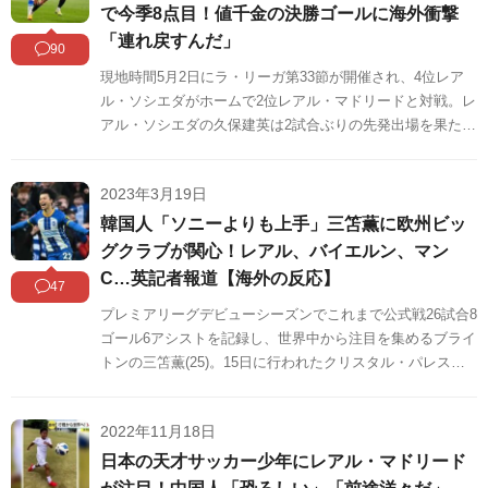
で今季8点目！値千金の決勝ゴールに海外衝撃
「連れ戻すんだ」
90
現地時間5月2日にラ・リーガ第33節が開催され、4位レア
ル・ソシエダがホームで2位レアル・マドリードと対戦。レ
アル・ソシエダの久保建英は2試合ぶりの先発出場を果た
し、今季8点目となる先制ゴールを決めました。
2023年3月19日
韓国人「ソニーよりも上手」三笘薫に欧州ビッ
グクラブが関心！レアル、バイエルン、マン
C…英記者報道【海外の反応】
47
プレミアリーグデビューシーズンでこれまで公式戦26試合8
ゴール6アシストを記録し、世界中から注目を集めるブライ
トンの三笘薫(25)。15日に行われたクリスタル・パレス戦
では2試合連続となるアシストを記録し、チームの勝利に貢
献しました。そんな三笘に欧州のビッグクラブが関心を寄
2022年11月18日
せているようです。
日本の天才サッカー少年にレアル・マドリード