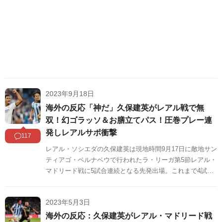
2023年9月18日
海外の反応「神だ」久保建英がレアル戦で無
双！幻ゴラッソ＆お膳立てパス！圧巻プレー連
発しレアルサポ衝撃
117
レアル・ソシエダの久保建英は現地時間9月17日に敵地サン
ティアゴ・ベルナベウで行われたラ・リーガ第5節レアル・
マドリード戦に5試合連続となる先発出場。これまで4試合3
ゴール1アシストを記録し、4試合連続でマン・オブ・ザ・
マッチに輝いている久保は、日本代表でもドイツ戦で2アシ
2023年5月3日
ストを記録するなど、絶好調を維持しています。
海外の反応：久保建英がレアル・マドリード戦