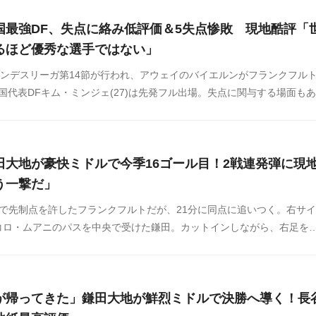
国最強DF、失点に絡み低評価＆5失点惨敗 現地酷評「
るほど優秀な選手ではない」
ブンデスリーガ第14節が行われ、アウェイのバイエルンがフランクフル
韓国代表DFキム・ミンジェ(27)は先発フル出場。失点に関与する場面もあ
声が相次いでいます。海外の反応をSNSや掲示板などからまとめました
田大地が豪快ミドルで今季16ゴール目！2戦連発弾に現
う一撃だ」
で先制点を許したフランクフルトだが、21分に同点に追いつく。右サ
コロ・ムアニのパスを中央で受けた鎌田。カットインしながら、右足を
を抜けてゴール左へと吸い込まれた。
が帰ってきた」鎌田大地が鮮烈ミドルで決勝へ導く！長