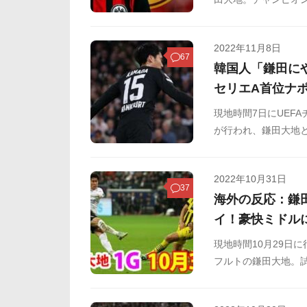
界中のサッカーファ
ルトムントの獲得リ
2022年11月8日
板などからまとめま
67
韓国人「鎌田に
セリエA首位ナ
現地時間7日にUEF
が行われ、鎌田大地
が決まりました。ナポ
走している難敵。C
2022年10月31日
ープAを、5勝1敗
37
海外の反応：鎌
国の反応をSNSや掲
イ！豪快ミドル
現地時間10月29日
フルトの鎌田大地。試
公式戦11ゴール目
ルは中国のネット上