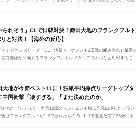
ンから注目が集まっています。ドイツの記者によると、その鎌田大地が
ストの最上位にいるようです。この話題に対する海外の反応をSNSや掲
したのでご覧ください。
やられそう」CLで日韓対決！鎌田大地のフランクフルト
ポリと対決！【海外の反応】
Aチャンピオンズリーグ（CL）決勝トーナメント1回戦の組み合わせ抽選
と長谷部誠が所属するフランクフルトはイタリアのナポリと対戦するこ
リは現在、セリエAで13試合11勝2分0敗という圧倒的な強さで首位を
Lグループステージでもリバプール、アヤックス、レンジャーズのいるグ
で首位通過しました。この結果は韓国のネット上でも話題になっています
田大地が今節ベスト11に！独紙平均採点リーグトップタ
示板などからまとめましたのでご覧ください。
に中国衝撃「凄すぎる」「また決めたのか」
に行われたブンデスリーガ第12節のドルトムント戦に先発出場したフラン
合はフランクフルトが1-2で敗れたものの、0-1で迎えた前半26分に今
となる強烈なミドルシュートを決め、現地に衝撃を与えました。鎌田のゴ
でも話題になっています。中国の反応をSNSや掲示板などからまとめま