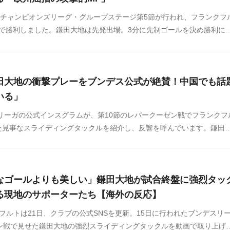
FAチャンピオンズリーグ・グループステージ第5節が行われ、フランクフ
1で勝利しました。鎌田大地は先発出場。3分に先制ゴールを決め勝利に
。海外の反応をSNSや掲示板などからまとめましたのでご覧ください。
田大地の衝撃プレーをブンデス公式が絶賛！中国でも話
いる」
スリーガの公式インスグラムが、第10節のレバークーゼン戦でフランクフ
た見事なスライディングタックルを紹介し、反響を呼んでいます。鎌田
クルは中国のネット上でも話題になっています。中国の反応をSNSや掲
したのでご覧ください。
なゴールよりも美しい」鎌田大地が試合終盤に強烈タッ
る現地のサポーターたち【海外の反応】
フルトは21日、クラブの公式SNSを更新。15日に行われたブンデスリ
ゼン戦で見せた鎌田大地の強烈スライディングタックルを動画で取り上げ