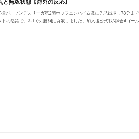
得点と無双状態【海外の反応】
律が、ブンデスリーガ第2節ホッフェンハイム戦に先発出場し78分ま
ストの活躍で、3-1での勝利に貢献しました。加入後公式戦3試合4ゴー
ます。