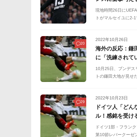
現地時間26日にUE
トがマルセイユに2-
きく貢献しています
2022年10月26日
20
海外の反応：鎌
に「洗練されて
10月25日、ブンデ
トの鎌田大地が見せ
スライディングタッ
板などからまとめま
2022年10月23日
29
ドイツ人「どん
ル！感銘を受け
ドイツ1部・フランク
第10節レバークー