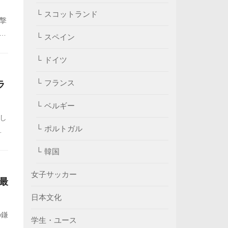
スコットランド
で撃
5
スペイン
ドイツ
フランス
ラ
ベルギー
し
ポルトガル
き
べ
韓国
子
と
女子サッカー
最
日本文化
の鎌
学生・ユース
世