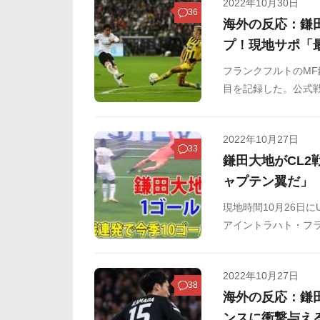
2022年10月30日
たのでご覧ください
36
海外の反応：鎌
プ！現地サポ「
フランクフルトのMF
目を記録した。公式戦
連発で、合計11ゴー
2022年10月27日
33
鎌田大地がCL
ャプテン翼だ」
現地時間10月26日
アイントラハト・フラ
フルトの日本代表M
と、相手2人に囲ま
2022年10月27日
ました。鎌田の活躍
38
海外の反応：鎌
どからまとめました
ンスに衝撃与え