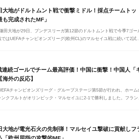
。
田大地がドルトムント戦で衝撃ミドル！採点チームトッ
最も完成されたMF」
鎌田大地が29日、ブンデスリーガ第12節のドルトムント戦で今季7ゴー
ではUEFAチャンピオンズリーグ(欧州CL)のマルセイユ戦に続いて2試
ル目となった。
2戦連続ゴールでチーム最高評価！中国に衝撃！中国人「
【海外の反応】
にUEFAチャンピオンズリーグ・グループステージ第5節が行われ、ホーム
ンクフルトがオリンピック・マルセイユに2-1で勝利しました。フラン
F鎌田大地は先発フル出場。前半3分にヌデュカのパスを中央で受け取る
れながらも華麗なコントロールでシュートまで持ち込み、見事先制点を奪
は中国のネット上でも話題になっています。中国の反応をSNSや掲示板
田大地が電光石火の先制弾！マルセイユ撃破に貢献しフ
のでご覧ください。
る「欧州屈指の攻撃的MF」