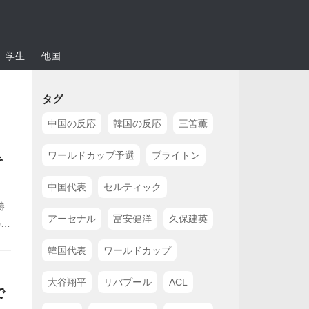
学生
他国
タグ
中国の反応
韓国の反応
三笘薫
ワールドカップ予選
ブライトン
で
中国代表
セルティック
勝
アーセナル
冨安健洋
久保建英
の活
S
韓国代表
ワールドカップ
大谷翔平
リバプール
ACL
で