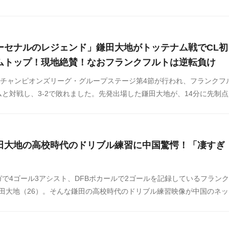
話題になっています。4-1で迎えた85分に、全力疾走の勢いそのままに
ルでボールを奪取し、カウンターを阻止した鎌田。その守備意識の高さ
の声が相次いでいます。このプレーに対する海外の反応をSNSや掲示板
ーセナルのレジェンド」鎌田大地がトッテナム戦でCL初
のでご覧ください。
ムトップ！現地絶賛！なおフランクフルトは逆転負け
FAチャンピオンズリーグ・グループステージ第4節が行われ、フランクフ
と対戦し、3-2で敗れました。先発出場した鎌田大地が、14分に先制点
の反応をSNSや掲示板などからまとめましたのでご覧ください。
田大地の高校時代のドリブル練習に中国驚愕！「凄すぎ
で4ゴール3アシスト、DFBポカールで2ゴールを記録しているフラン
田大地（26）。そんな鎌田の高校時代のドリブル練習映像が中国のネッ
なっています。中国の反応をSNSや掲示板などからまとめましたのでご