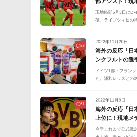
部アシスト！現
現地時間5月3日にD
破。ライプツィヒの
分に長谷部誠のパス
2022年11月20日
28
海外の反応「日
ンクフルトの選
ドイツ1部・フランク
た。浦和レッズとの対
ず。フランクフルト
ています。今回のツ
2022年11月8日
を投稿し、海外のフ
61
海外の反応「日
めましたのでご覧く
上位に！現地メ
今季これまで公式戦2
田大地。チャンピオ