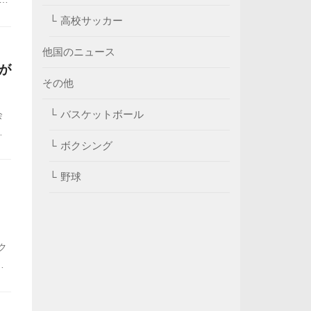
ド
高校サッカー
示
他国のニュース
が
その他
バスケットボール
会
と
ボクシング
独
ル
野球
。韓
ク
季
ー
し