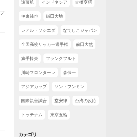
遠藤航
インドネシア
古橋亨梧
でプ
伊東純也
鎌田大地
ルと
レアル・ソシエダ
なでしこジャパン
全国高校サッカー選手権
前田大然
旗手怜央
フランクフルト
川崎フロンターレ
森保一
アジアカップ
ソン・フンミン
国際親善試合
堂安律
台湾の反応
トッテナム
東京五輪
カテゴリ