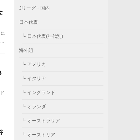
Jリーグ・国内
世
日本代表
トに
日本代表(年代別)
の
海外組
アメリカ
地
イタリア
イングランド
イド
振
オランダ
オーストラリア
谷
オーストリア