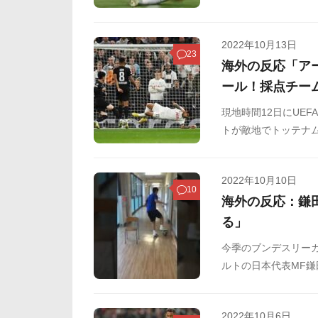
現地サポーターの間で
ライディングタック
2022年10月13日
に、現地からは絶賛
23
海外の反応「ア
どからまとめました
ール！採点チー
現地時間12日にUE
トが敵地でトッテナム
決めています。海外
2022年10月10日
10
海外の反応：鎌
る」
今季のブンデスリーガ
ルトの日本代表MF鎌
上で紹介され話題に
ください。
2022年10月6日