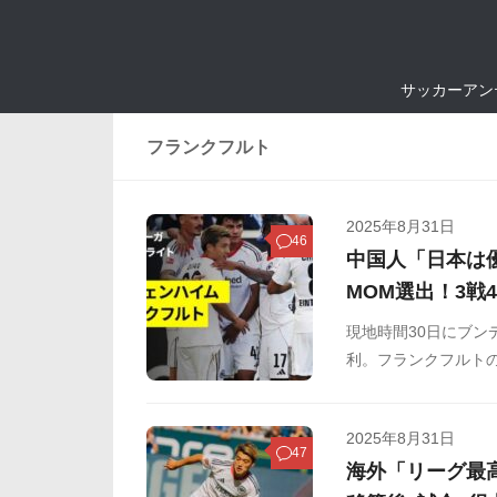
サッカーアン
フランクフルト
2025年8月31日
46
中国人「日本は
MOM選出！3戦
現地時間30日にブン
利。フランクフルトの
躍で開幕からの連勝
や掲示板などからま
2025年8月31日
47
海外「リーグ最