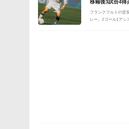
移籍後3試合4
フランクフルトの堂安
レー。2ゴール1アシ
絶好調を維持してい