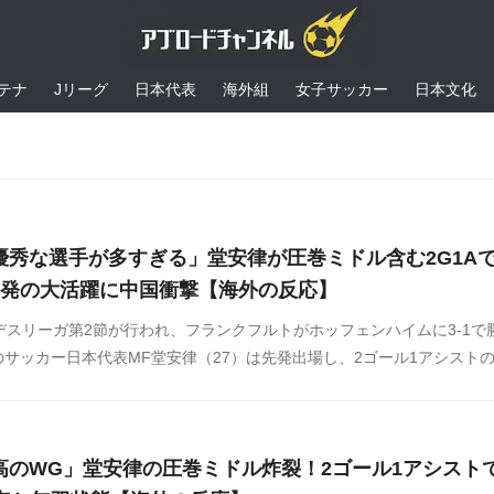
テナ
Jリーグ
日本代表
海外組
女子サッカー
日本文化
優秀な選手が多すぎる」堂安律が圧巻ミドル含む2G1A
4発の大活躍に中国衝撃【海外の反応】
デスリーガ第2節が行われ、フランクフルトがホッフェンハイムに3-1で
サッカー日本代表MF堂安律（27）は先発出場し、2ゴール1アシスト
に大きく貢献しました。この試合の堂安の活躍に対する中国の反応をSN
とめましたのでご覧ください。
高のWG」堂安律の圧巻ミドル炸裂！2ゴール1アシスト