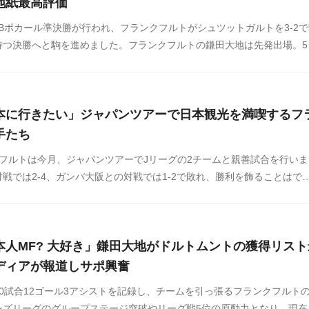
地紙最高評価
FBポカール準決勝が行われ、フランクフルトがシュツットガルトを3-2
待つ決勝へと駒を進めました。フランクフルトの鎌田大地は先発出場。5
からミドルシュートを決め、勝利に大きく貢献しています。
本に行きたい」ジャパンツアーで日本観光を満喫するフ
手たち
フルトは今月、ジャパンツアーでJリーグの2チームと親善試合を行いま
戦では2-4、ガンバ大阪との対戦では1-2で敗れ、勝利を飾ることはで
のグラスナー監督は、Jリーグのチームと対戦した感想を以下のように述
アーでは日本観光も楽しんだようで、フランクフルト公式SNSがその様
ァンの間で話題になっています。海外の反応をSNSや掲示板などからま
本人MF? 大好き」鎌田大地がドルトムントの獲得リスト
ださい。
ディアが報道しサポ興奮
0試合12ゴール3アシストを記録し、チームを引っ張るフランクフルト
ンズリーグのグループステージ突破やリーグ戦5位の原動力となり、現在