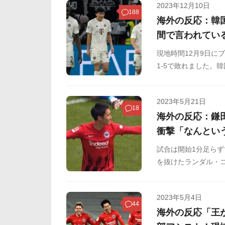
2023年12月10日
188
海外の反応：韓
間で言われてい
現地時間12月9日に
1-5で敗れました。
り、現地では批判の
でご覧ください。
2023年5月21日
18
海外の反応：鎌
衝撃「なんとい
試合は開始1分足らず
を抜けたランダル・
り抜くと、GKの脇
2023年5月4日
44
海外の反応「王